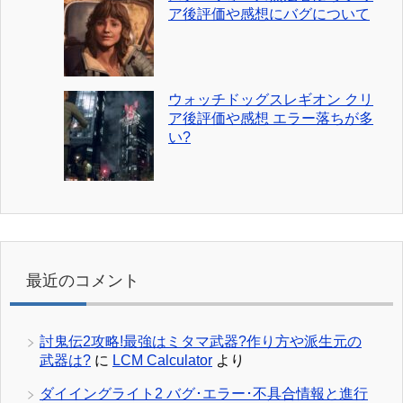
ア後評価や感想にバグについて
ウォッチドッグスレギオン クリ
ア後評価や感想 エラー落ちが多
い?
最近のコメント
討鬼伝2攻略!最強はミタマ武器?作り方や派生元の
武器は?
に
LCM Calculator
より
ダイイングライト2 バグ･エラー･不具合情報と進行