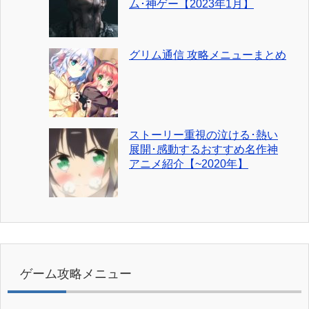
ム･神ゲー【2023年1月】
グリム通信 攻略メニューまとめ
ストーリー重視の泣ける･熱い
展開･感動するおすすめ名作神
アニメ紹介【~2020年】
ゲーム攻略メニュー