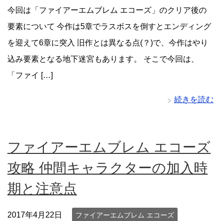
今回は「ファイアーエムブレム エコーズ」のクリア後の
要素について 今作は5章でラスボスを倒すとエンディング
を迎えて6章に突入 旧作とは異なる点(？)で、今作はやり
込み要素となる地下迷宮もあります。 そこで今回は、
「ファイ […]
続きを読む
ファイアーエムブレム エコーズ
攻略 仲間キャラクターの加入時
期と注意点
2017年4月22日
ファイアーエムブレム エコーズ