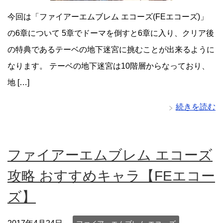
今回は「ファイアーエムブレム エコーズ(FEエコーズ)」
の6章について 5章でドーマを倒すと6章に入り、クリア後
の特典であるテーベの地下迷宮に挑むことが出来るように
なります。 テーベの地下迷宮は10階層からなっており、
地 […]
続きを読む
ファイアーエムブレム エコーズ
攻略 おすすめキャラ【FEエコー
ズ】