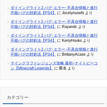
ダイイングライト2 バグ･エラー･不具合情報と進行
不能バグの対処法【PS4】
に
Jocelynusefs
より
ダイイングライト2 バグ･エラー･不具合情報と進行
不能バグの対処法【PS4】
に
Rayandc
より
ダイイングライト2 バグ･エラー･不具合情報と進行
不能バグの対処法【PS4】
に
KerryHooks
より
ダイイングライト2 バグ･エラー･不具合情報と進行
不能バグの対処法【PS4】
に
BrittanyAcase
より
マインクラフトレジェンズ攻略 最初~ナイトビーコ
ン【Minecraft Legends】
に
匿名
より
カテゴリー