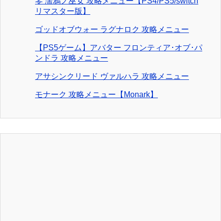
零 濡鴉ノ巫女 攻略メニュー【PS4/PS5/switch
リマスター版】
ゴッドオブウォー ラグナロク 攻略メニュー
【PS5ゲーム】アバター フロンティア･オブ･パ
ンドラ 攻略メニュー
アサシンクリード ヴァルハラ 攻略メニュー
モナーク 攻略メニュー【Monark】