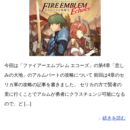
今回は「ファイアーエムブレム エコーズ」の第4章「悲し
みの大地」のアルムパートの攻略について 前回は4章のセ
リカ軍の攻略の記事を書きました。 セリカの方で賢者の
里に行くことでアルムが勇者にクラスチェンジ可能になる
ので、ど […]
続きを読む