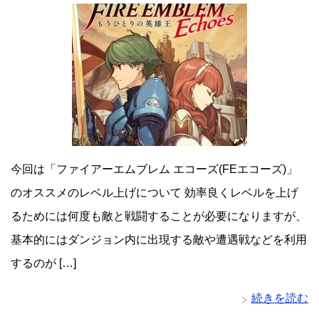
今回は「ファイアーエムブレム エコーズ(FEエコーズ)」
のオススメのレベル上げについて 効率良くレベルを上げ
るためには何度も敵と戦闘することが必要になりますが、
基本的にはダンジョン内に出現する敵や遭遇戦などを利用
するのが […]
続きを読む