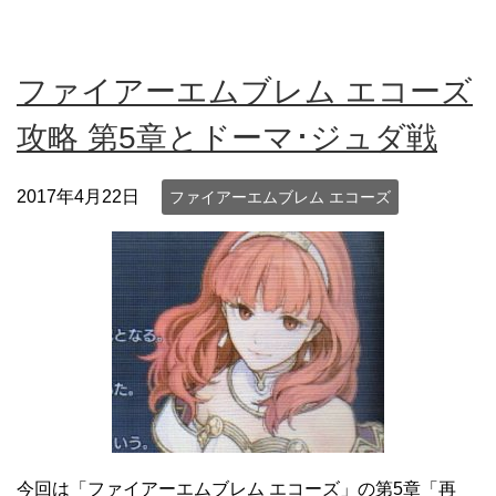
ファイアーエムブレム エコーズ
攻略 第5章とドーマ･ジュダ戦
2017年4月22日
ファイアーエムブレム エコーズ
今回は「ファイアーエムブレム エコーズ」の第5章「再