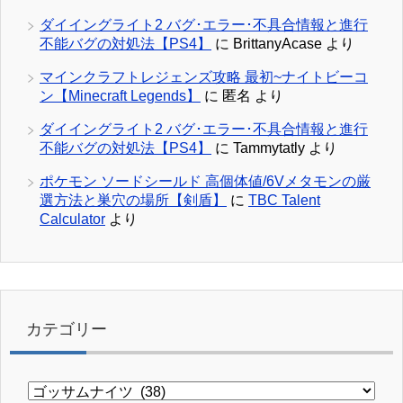
ダイイングライト2 バグ･エラー･不具合情報と進行
不能バグの対処法【PS4】
に
BrittanyAcase
より
マインクラフトレジェンズ攻略 最初~ナイトビーコ
ン【Minecraft Legends】
に
匿名
より
ダイイングライト2 バグ･エラー･不具合情報と進行
不能バグの対処法【PS4】
に
Tammytatly
より
ポケモン ソードシールド 高個体値/6Vメタモンの厳
選方法と巣穴の場所【剣盾】
に
TBC Talent
Calculator
より
カテゴリー
カ