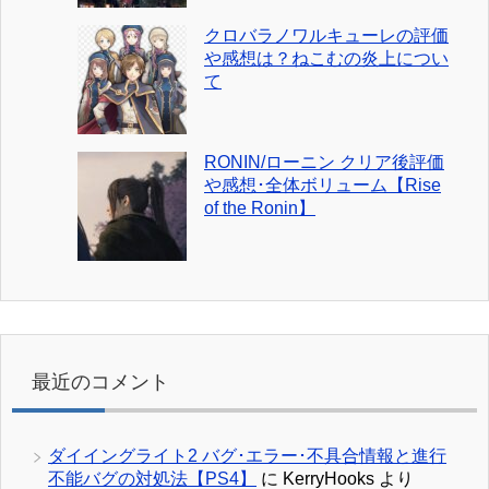
クロバラノワルキューレの評価
や感想は？ねこむの炎上につい
て
RONIN/ローニン クリア後評価
や感想･全体ボリューム【Rise
of the Ronin】
最近のコメント
ダイイングライト2 バグ･エラー･不具合情報と進行
不能バグの対処法【PS4】
に
KerryHooks
より