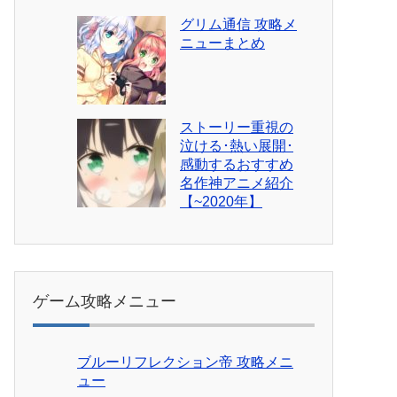
グリム通信 攻略メ
ニューまとめ
ストーリー重視の
泣ける･熱い展開･
感動するおすすめ
名作神アニメ紹介
【~2020年】
ゲーム攻略メニュー
ブルーリフレクション帝 攻略メニ
ュー