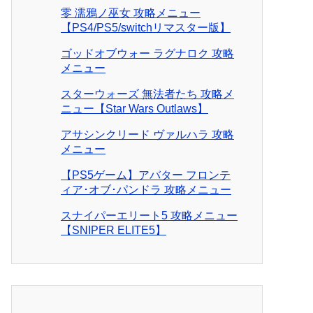
零 濡鴉ノ巫女 攻略メニュー
【PS4/PS5/switchリマスター版】
ゴッドオブウォー ラグナロク 攻略
メニュー
スターウォーズ 無法者たち 攻略メ
ニュー【Star Wars Outlaws】
アサシンクリード ヴァルハラ 攻略
メニュー
【PS5ゲーム】アバター フロンテ
ィア･オブ･パンドラ 攻略メニュー
スナイパーエリート5 攻略メニュー
【SNIPER ELITE5】