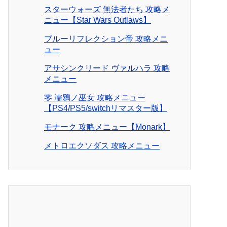
スターウォーズ 無法者たち 攻略メ
ニュー【Star Wars Outlaws】
ブルーリフレクション帝 攻略メニ
ュー
アサシンクリード ヴァルハラ 攻略
メニュー
零 濡鴉ノ巫女 攻略メニュー
【PS4/PS5/switchリマスター版】
モナーク 攻略メニュー【Monark】
メトロエクソダス 攻略メニュー