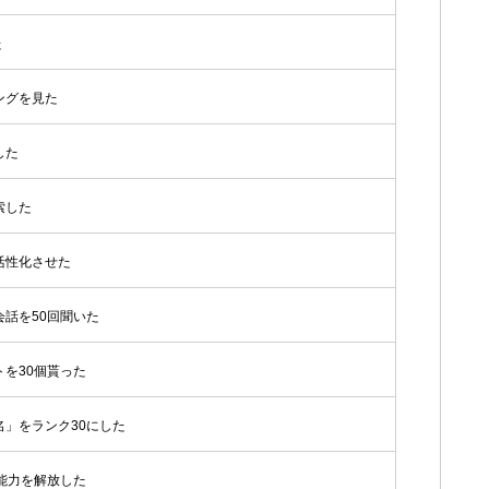
た
ングを見た
した
索した
活性化させた
話を50回聞いた
を30個貰った
名」をランク30にした
能力を解放した