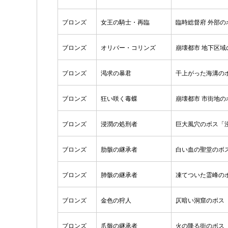
ブロンズ
女王の騎士・再臨
臨時総督府 外部
ブロンズ
オリバー・コリンズ
崩壊都市 地下区
ブロンズ
渇求の暴君
干上がった海溝の
ブロンズ
狂い咲く毒蝶
崩壊都市 市街地
ブロンズ
浸潤の処刑者
巨大風穴のボス「
ブロンズ
肋骸の継承者
白い血の聖堂のボ
ブロンズ
肺骸の継承者
凍てついた霊峰の
ブロンズ
金色の狩人
仄暗い洞窟のボス
ブロンズ
爪骸の継承者
火の降る街のボス