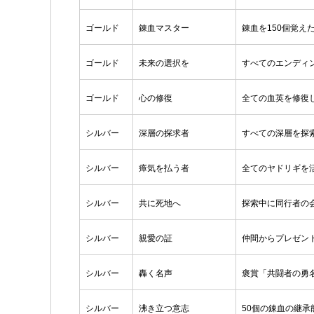
ゴールド
錬血マスター
錬血を150個覚え
ゴールド
未来の選択を
すべてのエンディ
ゴールド
心の修復
全ての血英を修復
シルバー
深層の探求者
すべての深層を探
シルバー
瘴気を払う者
全てのヤドリギを
シルバー
共に死地へ
探索中に同行者の会
シルバー
親愛の証
仲間からプレゼント
シルバー
轟く名声
褒賞「共闘者の勇
シルバー
沸き立つ意志
50個の錬血の継承