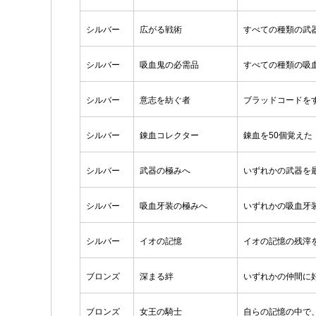
シルバー
広がる戦術
すべての種類の武
シルバー
吸血鬼の必需品
すべての種類の吸
シルバー
意志を紡ぐ者
ブラッドコードを
シルバー
錬血コレクター
錬血を50個覚えた
シルバー
武器の極みへ
いずれかの武器を
シルバー
吸血牙装の極みへ
いずれかの吸血牙
シルバー
イオの記憶
イオの記憶の残滓
ブロンズ
深まる絆
いずれかの仲間に
ブロンズ
女王の騎士
自らの記憶の中で