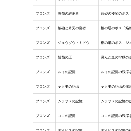
ブロンズ
喉骸の継承者
冠砂の楼閣のボス
ブロンズ
焔砲と氷刃の従者
棺の塔のボス「焔
ブロンズ
ジュウゾウ・ミドウ
棺の塔のボス「ジ
ブロンズ
髄骸の王
澱んだ血の牢獄の
ブロンズ
ルイの記憶
ルイの記憶の残滓
ブロンズ
ヤクモの記憶
ヤクモの記憶の残
ブロンズ
ムラサメの記憶
ムラサメの記憶の
ブロンズ
ココの記憶
ココの記憶の残滓
ブロンズ
デイビスの記憶
デイビスの記憶の