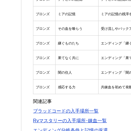
ブロンズ
ミアの記憶
ミアの記憶の残滓
ブロンズ
その血を喰らう
受け流しやバック
ブロンズ
継ぐものたち
エンディング「継
ブロンズ
果てなく共に
エンディング「果
ブロンズ
闇の住人
エンディング「闇
ブロンズ
感応する力
共錬血を初めて発
関連記事
ブラッドコードの入手場所一覧
Rvマスタリーの入手場所･錬血一覧
エンディング分岐条件と記憶の返還