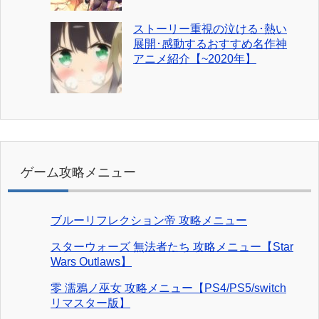
ストーリー重視の泣ける･熱い
展開･感動するおすすめ名作神
アニメ紹介【~2020年】
ゲーム攻略メニュー
ブルーリフレクション帝 攻略メニュー
スターウォーズ 無法者たち 攻略メニュー【Star
Wars Outlaws】
零 濡鴉ノ巫女 攻略メニュー【PS4/PS5/switch
リマスター版】