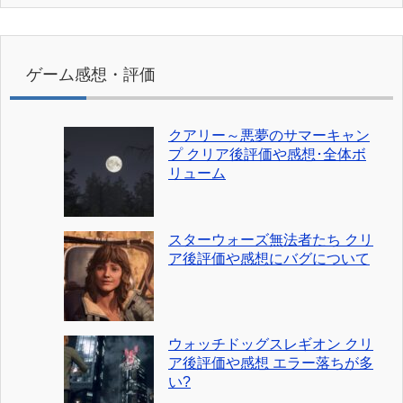
ゲーム感想・評価
クアリー～悪夢のサマーキャン
プ クリア後評価や感想･全体ボ
リューム
スターウォーズ無法者たち クリ
ア後評価や感想にバグについて
ウォッチドッグスレギオン クリ
ア後評価や感想 エラー落ちが多
い?