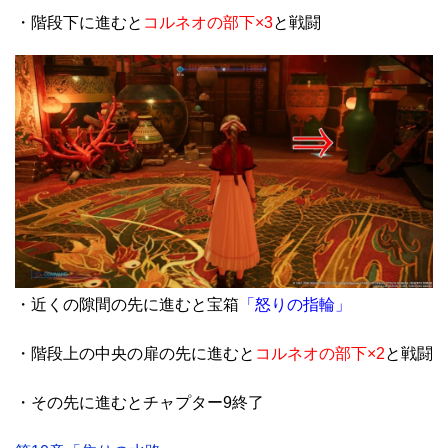
・階段下に進むと
コルネオの部下×3
と戦闘
・近くの隙間の先に進むと宝箱
「怒りの指輪」
・階段上の中央の扉の先に進むと
コルネオの部下×2
と戦闘
・その先に進むとチャプター9終了