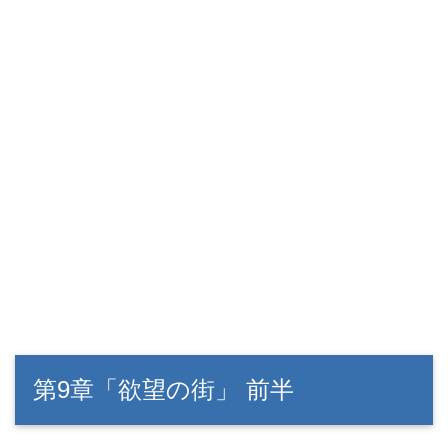
第9章「欲望の街」 前半