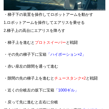
・梯子下の装置を操作してロボットアームを動かす
1.ロボットアームを操作してエアリスを乗せる
2.梯子上の高台にエアリスを降ろす
・梯子上を進むと
プロトスイーパー
と戦闘
・その先の梯子下に宝箱
「ハイポーション×2」
・赤い扉左の隙間を通って進む
・隙間の先の梯子上を進むと
チュースタンク×2
と戦闘
・近くの分岐左の坂下に宝箱
「1000ギル」
・戻って先に進むと左右に分岐