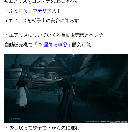
4.エアリスをコンテナの上に降ろす
「ふうじる」マテリア
入手
5.エアリスを梯子上の高台に降ろす
・エアリスについていくと自動販売機とベンチ
自動販売機で
「22 星降る峡谷」
購入可能
・少し戻って梯子で下から先に進む