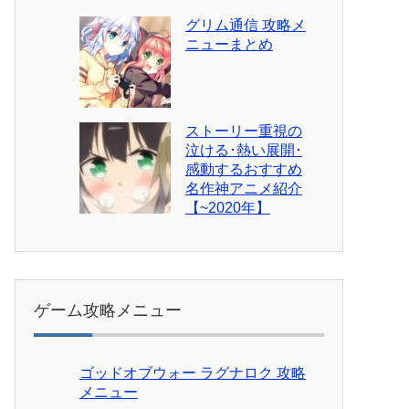
グリム通信 攻略メ
ニューまとめ
ストーリー重視の
泣ける･熱い展開･
感動するおすすめ
名作神アニメ紹介
【~2020年】
ゲーム攻略メニュー
ゴッドオブウォー ラグナロク 攻略
メニュー