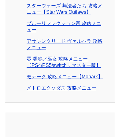
スターウォーズ 無法者たち 攻略メ
ニュー【Star Wars Outlaws】
ブルーリフレクション帝 攻略メニ
ュー
アサシンクリード ヴァルハラ 攻略
メニュー
零 濡鴉ノ巫女 攻略メニュー
【PS4/PS5/switchリマスター版】
モナーク 攻略メニュー【Monark】
メトロエクソダス 攻略メニュー