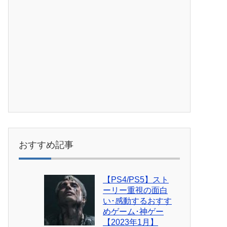
おすすめ記事
【PS4/PS5】スト
ーリー重視の面白
い･感動するおすす
めゲーム･神ゲー
【2023年1月】