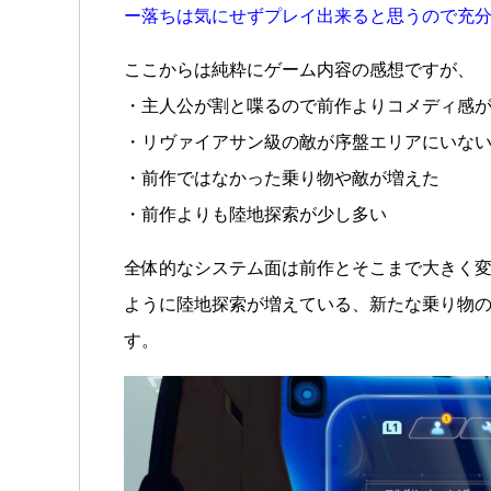
ー落ちは気にせずプレイ出来ると思うので充
ここからは純粋にゲーム内容の感想ですが、
・主人公が割と喋るので前作よりコメディ感
・リヴァイアサン級の敵が序盤エリアにいな
・前作ではなかった乗り物や敵が増えた
・前作よりも陸地探索が少し多い
全体的なシステム面は前作とそこまで大きく
ように陸地探索が増えている、新たな乗り物
す。