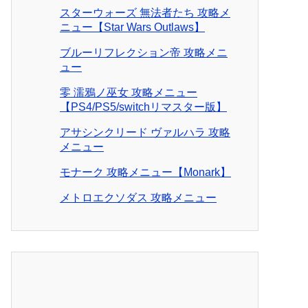
スターウォーズ 無法者たち 攻略メ
ニュー【Star Wars Outlaws】
ブルーリフレクション帝 攻略メニ
ュー
零 濡鴉ノ巫女 攻略メニュー
【PS4/PS5/switchリマスター版】
アサシンクリード ヴァルハラ 攻略
メニュー
モナーク 攻略メニュー【Monark】
メトロエクソダス 攻略メニュー