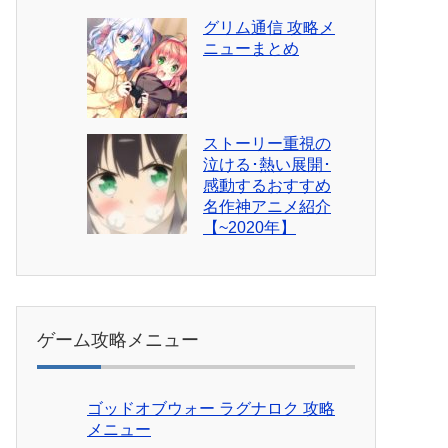
グリム通信 攻略メ
ニューまとめ
ストーリー重視の
泣ける･熱い展開･
感動するおすすめ
名作神アニメ紹介
【~2020年】
ゲーム攻略メニュー
ゴッドオブウォー ラグナロク 攻略
メニュー