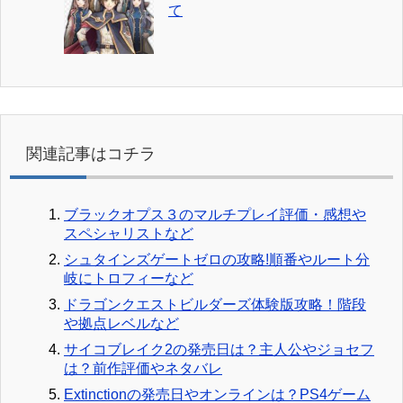
て
関連記事はコチラ
ブラックオプス３のマルチプレイ評価・感想や
スペシャリストなど
シュタインズゲートゼロの攻略!順番やルート分
岐にトロフィーなど
ドラゴンクエストビルダーズ体験版攻略！階段
や拠点レベルなど
サイコブレイク2の発売日は？主人公やジョセフ
は？前作評価やネタバレ
Extinctionの発売日やオンラインは？PS4ゲーム