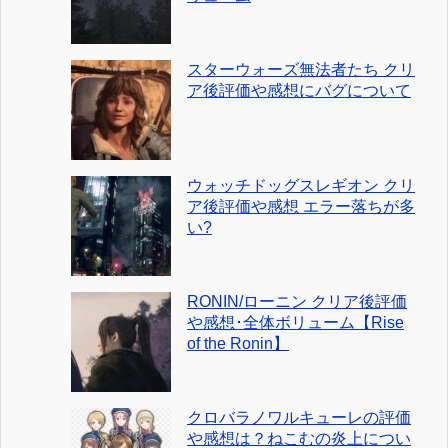
スターウォーズ無法者たち クリ
ア後評価や感想にバグについて
ウォッチドッグスレギオン クリ
ア後評価や感想 エラー落ちが多
い?
RONIN/ローニン クリア後評価
や感想･全体ボリューム【Rise
of the Ronin】
クロバラノワルキューレの評価
や感想は？ねこむの炎上につい