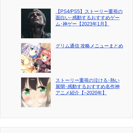
【PS4/PS5】ストーリー重視の
面白い･感動するおすすめゲー
ム･神ゲー【2023年1月】
グリム通信 攻略メニューまとめ
ストーリー重視の泣ける･熱い
展開･感動するおすすめ名作神
アニメ紹介【~2020年】