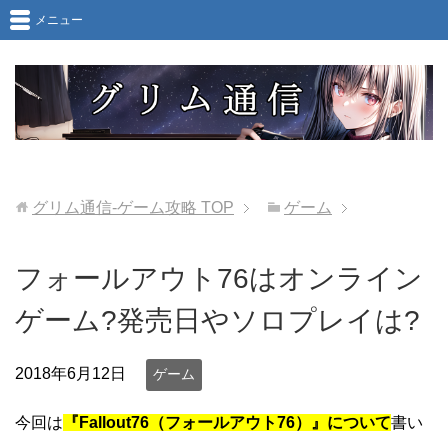
メニュー
グリム通信-ゲーム攻略
TOP
ゲーム
フォールアウト76はオンライン
ゲーム?発売日やソロプレイは?
2018年6月12日
ゲーム
今回は
『Fallout76（フォールアウト76）』について
書い