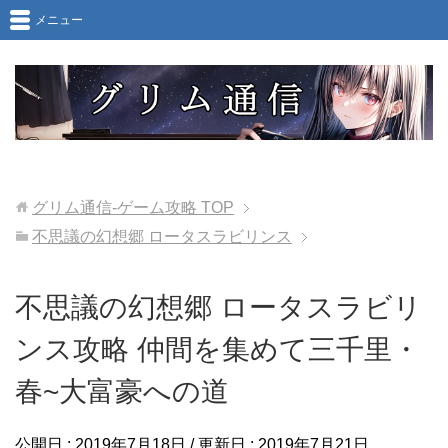
メニュー
グリム通信-ゲーム攻略
TOP
不思議の幻想郷 ロータスラビリンス
不思議の幻想郷 ロータスラビリ
ンス攻略 仲間を集めて三千里・
春~大富豪への道
公開日 :
2019年7月18日
/ 更新日 :
2019年7月21日