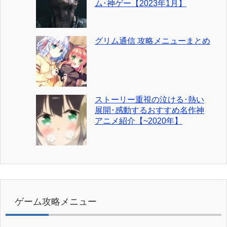
ム･神ゲー【2023年1月】
グリム通信 攻略メニューまとめ
ストーリー重視の泣ける･熱い
展開･感動するおすすめ名作神
アニメ紹介【~2020年】
ゲーム攻略メニュー