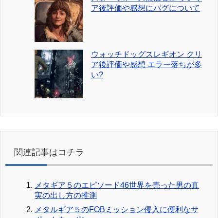
ア後評価や感想にバグについて
ウォッチドッグスレギオン クリ
ア後評価や感想 エラー落ちが多
い?
関連記事はコチラ
メタギア５のエピソード46世界を売った男の真
実の出し方の推測
メタルギア５のFOBミッション侵入に便利なサ