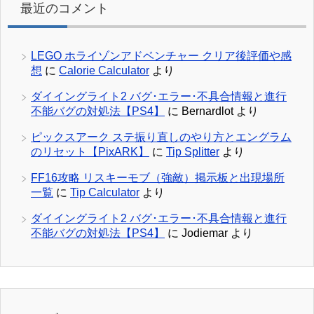
最近のコメント
LEGO ホライゾンアドベンチャー クリア後評価や感
想
に
Calorie Calculator
より
ダイイングライト2 バグ･エラー･不具合情報と進行
不能バグの対処法【PS4】
に
Bernardlot
より
ピックスアーク ステ振り直しのやり方とエングラム
のリセット【PixARK】
に
Tip Splitter
より
FF16攻略 リスキーモブ（強敵）掲示板と出現場所
一覧
に
Tip Calculator
より
ダイイングライト2 バグ･エラー･不具合情報と進行
不能バグの対処法【PS4】
に
Jodiemar
より