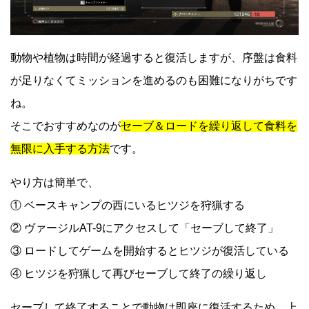
動物や植物は時間が経過すると復活しますが、序盤は食料
が足りなくてミッションを進めるのも困難になりがちです
ね。
そこでおすすめなのが
セーブ＆ロードを繰り返して食料を
無限に入手する方法
です。
やり方は簡単で、
① ベースキャンプの西にいるヒツジを狩猟する
② ヴァージルAT-9にアクセスして「セーブして終了」
③ ロードしてゲームを開始するとヒツジが復活している
④ ヒツジを狩猟して再びセーブして終了の繰り返し
セーブして終了することで動物は即座に復活するため、上