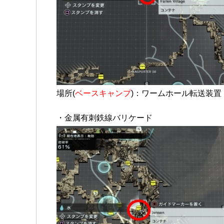
場所(
ベースキャンプ
)：ワームホール転送装置
・金属有刺鉄線バリケード