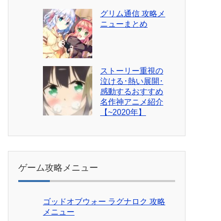
グリム通信 攻略メ
ニューまとめ
ストーリー重視の
泣ける･熱い展開･
感動するおすすめ
名作神アニメ紹介
【~2020年】
ゲーム攻略メニュー
ゴッドオブウォー ラグナロク 攻略
メニュー