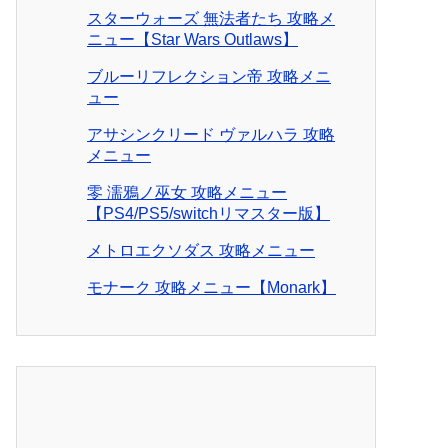
スターウォーズ 無法者たち 攻略メ
ニュー【Star Wars Outlaws】
ブルーリフレクション帝 攻略メニ
ュー
アサシンクリード ヴァルハラ 攻略
メニュー
零 濡鴉ノ巫女 攻略メニュー
【PS4/PS5/switchリマスター版】
メトロエクソダス 攻略メニュー
モナーク 攻略メニュー【Monark】