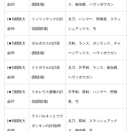
会03
(闘技場)
ス、操虫棍、ヘヴィボウガン
(★4)闘技大
ツィツィヤックの討
太刀、ハンマー、狩猟笛、スラッ
会04
伐(闘技場)
シュアックス、弓
(★5)闘技大
ボルボロスの討伐
大剣、ランス、ガンランス、チャ
会05
(闘技場)
ージアックス、ヘヴィボウガン
(★6)闘技大
ドドガマルの討伐
太刀、片手剣、ランス、操虫棍、
会06
(闘技場)
ヘヴィボウガン
(★7)闘技大
リオレウス亜種の討
片手剣、双剣、ハンマー、狩猟
会07
伐(闘技場)
笛、弓
ラドバルキンとウラ
(★8)闘技大
太刀、双剣、スラッシュアック
ガンキンの討伐(特
会08
ス、操虫棍、弓