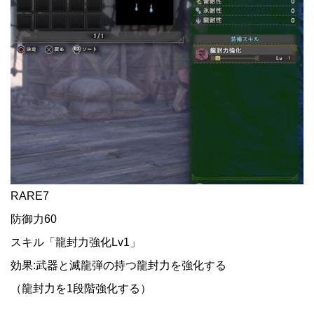
RARE7
防御力60
スキル「龍封力強化Lv1」
効果:武器と滅龍弾の持つ龍封力を強化する
（龍封力を1段階強化する）