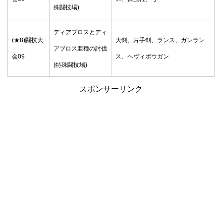
殊闘技場)
ディアブロスとディ
(★8)闘技大
大剣、片手剣、ランス、ガンラン
アブロス亜種の討伐
会09
ス、ヘヴィボウガン
(特殊闘技場)
スポンサーリンク