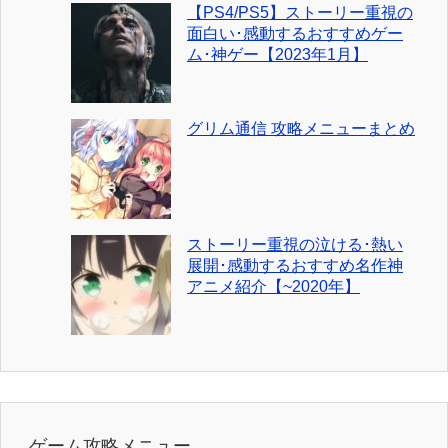
【PS4/PS5】ストーリー重視の
面白い･感動するおすすめゲー
ム･神ゲー【2023年1月】
グリム通信 攻略メニューまとめ
ストーリー重視の泣ける･熱い
展開･感動するおすすめ名作神
アニメ紹介【~2020年】
ゲーム攻略メニュー