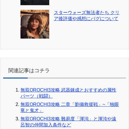
スターウォーズ無法者たち クリ
ア後評価や感想にバグについて
関連記事はコチラ
無双OROCHI3攻略 武器錬成とおすすめの属性
パーツ（戦闘）
無双OROCHI3攻略 二章「劉備救援戦」~「独眼
竜と鬼才」
無双OROCHI3攻略 難易度「渾沌」と渾沌や遠
呂智の仲間加入条件など