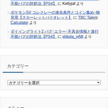
不能バグの対処法【PS4】
に
Kellyjaf
より
ポケモンSV コレクレーの進化条件とコイン集め･物
見塔【スカーレットバイオレット】
に
TBC Talent
Calculator
より
ダイイングライト2 バグ･エラー･不具合情報と進行
不能バグの対処法【PS4】
に
shkola_yrMt
より
カテゴリー
カ
テ
ゴ
リ
ー