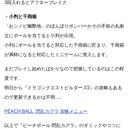
3回入れるとアフターブレイク
・小判と千両箱
「おシノビ幽艶地」のぼんぼりボンバーかその手前の丸衝
立にボールを当てると小判が出現。
小判にボールを当てると対応した千両箱に貯まり、千両箱
が満杯になると対応したミニゲームに突入します。
まだプレイし始めたばかりなので把握しているのはこの程
度です。
明日から『ドラゴンクエストビルダーズ2』の攻略もある
ので更新できるかは不明…。
PEACH BALL 閃乱カグラ 攻略メニュー
以上で『ピーチボール 閃乱カグラ』のギミックやコツに