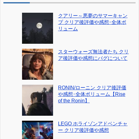
クアリー～悪夢のサマーキャン
プ クリア後評価や感想･全体ボ
リューム
スターウォーズ無法者たち クリ
ア後評価や感想にバグについて
RONIN/ローニン クリア後評価
や感想･全体ボリューム【Rise
of the Ronin】
LEGO ホライゾンアドベンチャ
ー クリア後評価や感想