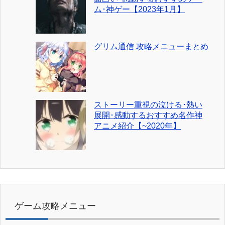
ム･神ゲー【2023年1月】
グリム通信 攻略メニューまとめ
ストーリー重視の泣ける･熱い
展開･感動するおすすめ名作神
アニメ紹介【~2020年】
ゲーム攻略メニュー