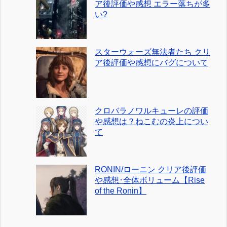
ア後評価や感想 エラー落ちが多
い?
スターウォーズ無法者たち クリ
ア後評価や感想にバグについて
クロバラノワルキューレの評価
や感想は？ねこむの炎上につい
て
RONIN/ローニン クリア後評価
や感想･全体ボリューム【Rise
of the Ronin】