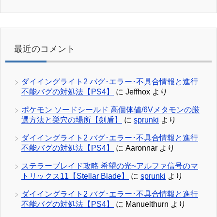
最近のコメント
ダイイングライト2 バグ･エラー･不具合情報と進行
不能バグの対処法【PS4】
に
Jeffhox
より
ポケモン ソードシールド 高個体値/6Vメタモンの厳
選方法と巣穴の場所【剣盾】
に
sprunki
より
ダイイングライト2 バグ･エラー･不具合情報と進行
不能バグの対処法【PS4】
に
Aaronnar
より
ステラーブレイド攻略 希望の光~アルファ信号のマ
トリックス11【Stellar Blade】
に
sprunki
より
ダイイングライト2 バグ･エラー･不具合情報と進行
不能バグの対処法【PS4】
に
Manuelthurn
より