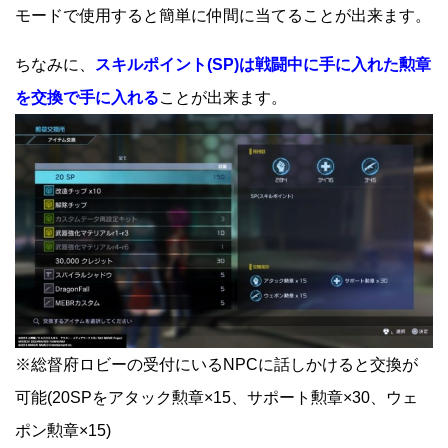
モードで使用すると簡単に仲間に当てることが出来ます。
ちなみに、
スキルポイント(SP)は戦闘中に手に入れた勲章
を交換で手に入れる
ことが出来ます。
※総督府ロビーの受付にいるNPCに話しかけると交換が
可能(20SPをアタック勲章×15、サポート勲章×30、ウェ
ポン勲章×15)