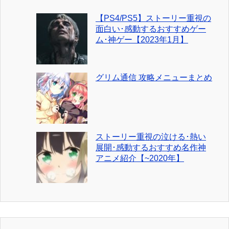
【PS4/PS5】ストーリー重視の
面白い･感動するおすすめゲー
ム･神ゲー【2023年1月】
グリム通信 攻略メニューまとめ
ストーリー重視の泣ける･熱い
展開･感動するおすすめ名作神
アニメ紹介【~2020年】