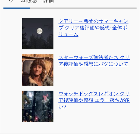
クアリー～悪夢のサマーキャン
プ クリア後評価や感想･全体ボ
リューム
スターウォーズ無法者たち クリ
ア後評価や感想にバグについて
ウォッチドッグスレギオン クリ
ア後評価や感想 エラー落ちが多
い?