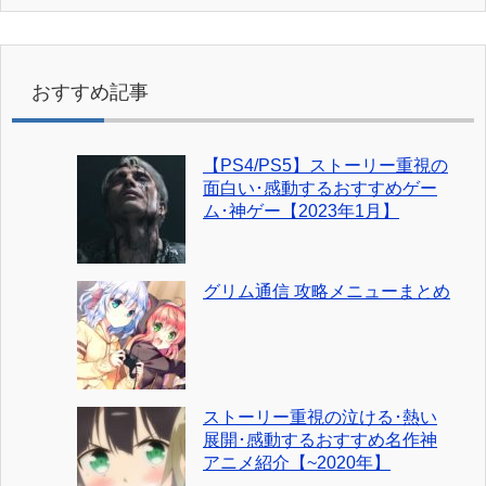
おすすめ記事
【PS4/PS5】ストーリー重視の
面白い･感動するおすすめゲー
ム･神ゲー【2023年1月】
グリム通信 攻略メニューまとめ
ストーリー重視の泣ける･熱い
展開･感動するおすすめ名作神
アニメ紹介【~2020年】