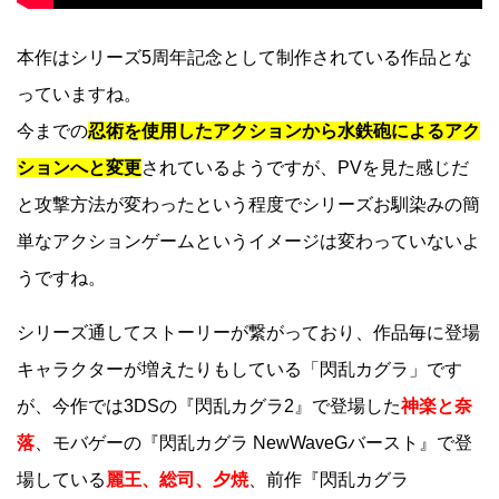
本作はシリーズ5周年記念として制作されている作品とな
っていますね。
今までの
忍術を使用したアクションから水鉄砲によるアク
ションへと変更
されているようですが、PVを見た感じだ
と攻撃方法が変わったという程度でシリーズお馴染みの簡
単なアクションゲームというイメージは変わっていないよ
うですね。
シリーズ通してストーリーが繋がっており、作品毎に登場
キャラクターが増えたりもしている「閃乱カグラ」です
が、今作では3DSの『閃乱カグラ2』で登場した
神楽と奈
落
、モバゲーの『閃乱カグラ NewWaveGバースト』で登
場している
麗王、総司、夕焼
、前作『閃乱カグラ