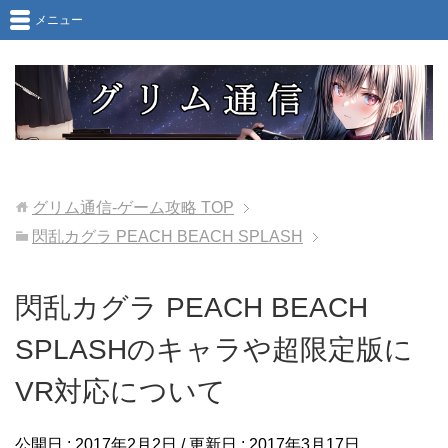
メニュー
グリム通信-ゲーム攻略
TOP
閃乱カグラ PEACH BEACH SPLASH
閃乱カグラ PEACH BEACH
SPLASHのキャラや超限定版に
VR対応について
公開日 :
2017年2月2日
/ 更新日 :
2017年3月17日