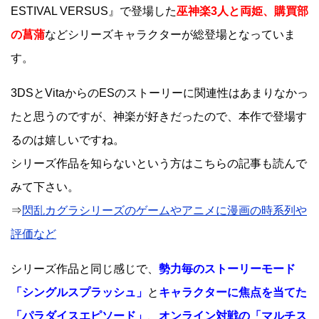
ESTIVAL VERSUS』で登場した
巫神楽3人と両姫、購買部
の菖蒲
などシリーズキャラクターが総登場となっていま
す。
3DSとVitaからのESのストーリーに関連性はあまりなかっ
たと思うのですが、神楽が好きだったので、本作で登場す
るのは嬉しいですね。
シリーズ作品を知らないという方はこちらの記事も読んで
みて下さい。
⇒
閃乱カグラシリーズのゲームやアニメに漫画の時系列や
評価など
シリーズ作品と同じ感じで、
勢力毎のストーリーモード
「シングルスプラッシュ」
と
キャラクターに焦点を当てた
「パラダイスエピソード」
、
オンライン対戦の「マルチス