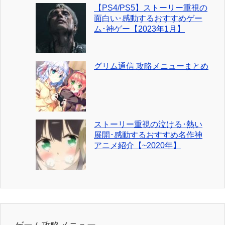
【PS4/PS5】ストーリー重視の
面白い･感動するおすすめゲー
ム･神ゲー【2023年1月】
グリム通信 攻略メニューまとめ
ストーリー重視の泣ける･熱い
展開･感動するおすすめ名作神
アニメ紹介【~2020年】