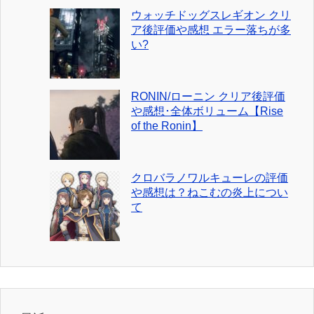
ウォッチドッグスレギオン クリ
ア後評価や感想 エラー落ちが多
い?
RONIN/ローニン クリア後評価
や感想･全体ボリューム【Rise
of the Ronin】
クロバラノワルキューレの評価
や感想は？ねこむの炎上につい
て