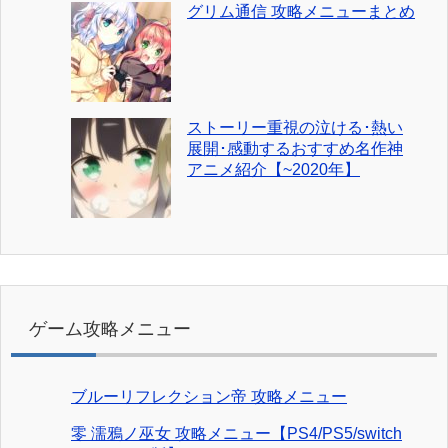
グリム通信 攻略メニューまとめ
ストーリー重視の泣ける･熱い
展開･感動するおすすめ名作神
アニメ紹介【~2020年】
ゲーム攻略メニュー
ブルーリフレクション帝 攻略メニュー
零 濡鴉ノ巫女 攻略メニュー【PS4/PS5/switch