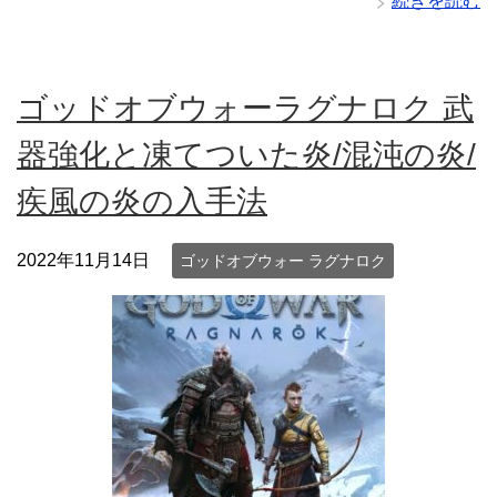
続きを読む
ゴッドオブウォーラグナロク 武
器強化と凍てついた炎/混沌の炎/
疾風の炎の入手法
2022年11月14日
ゴッドオブウォー ラグナロク