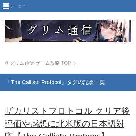
メニュー
グリム通信-ゲーム攻略
TOP
「The Callisto Protocol」タグの記事一覧
ザカリストプロトコル クリア後
評価や感想に北米版の日本語対