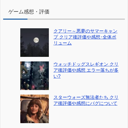
ゲーム感想・評価
クアリー～悪夢のサマーキャン
プ クリア後評価や感想･全体ボ
リューム
ウォッチドッグスレギオン クリ
ア後評価や感想 エラー落ちが多
い?
スターウォーズ無法者たち クリ
ア後評価や感想にバグについて