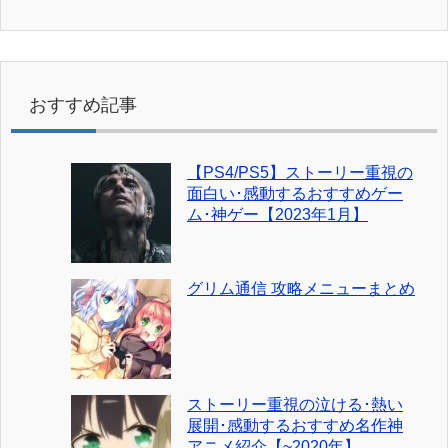
おすすめ記事
【PS4/PS5】ストーリー重視の
面白い･感動するおすすめゲー
ム･神ゲー【2023年1月】
グリム通信 攻略メニューまとめ
ストーリー重視の泣ける･熱い
展開･感動するおすすめ名作神
アニメ紹介【~2020年】