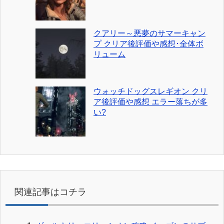
クアリー～悪夢のサマーキャン
プ クリア後評価や感想･全体ボ
リューム
ウォッチドッグスレギオン クリ
ア後評価や感想 エラー落ちが多
い?
関連記事はコチラ