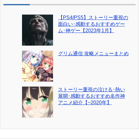
【PS4/PS5】ストーリー重視の
面白い･感動するおすすめゲー
ム･神ゲー【2023年1月】
グリム通信 攻略メニューまとめ
ストーリー重視の泣ける･熱い
展開･感動するおすすめ名作神
アニメ紹介【~2020年】