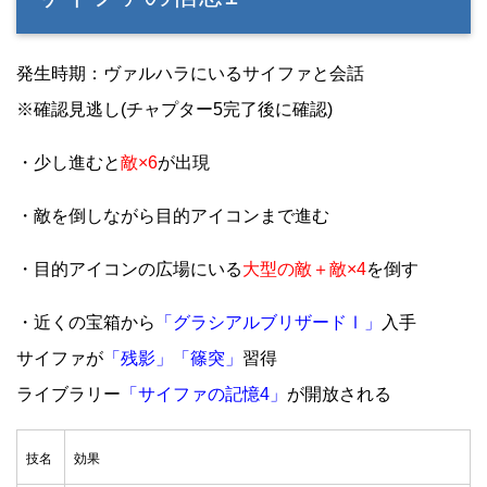
発生時期：ヴァルハラにいるサイファと会話
※確認見逃し(チャプター5完了後に確認)
・少し進むと
敵×6
が出現
・敵を倒しながら目的アイコンまで進む
・目的アイコンの広場にいる
大型の敵＋敵×4
を倒す
・近くの宝箱から
「グラシアルブリザードⅠ」
入手
サイファが
「残影」「篠突」
習得
ライブラリー
「サイファの記憶4」
が開放される
技名
効果