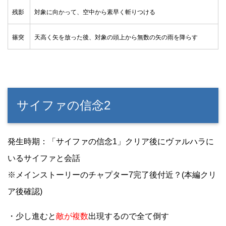
残影
対象に向かって、空中から素早く斬りつける
篠突
天高く矢を放った後、対象の頭上から無数の矢の雨を降らす
サイファの信念2
発生時期：「サイファの信念1」クリア後にヴァルハラに
いるサイファと会話
※メインストーリーのチャプター7完了後付近？(本編クリ
ア後確認)
・少し進むと
敵が複数
出現するので全て倒す