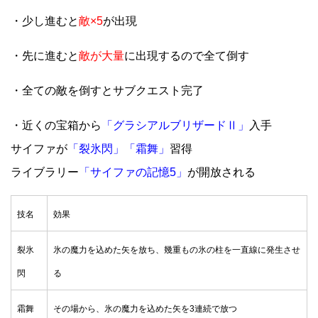
・少し進むと
敵×5
が出現
・先に進むと
敵が大量
に出現するので全て倒す
・全ての敵を倒すとサブクエスト完了
・近くの宝箱から
「グラシアルブリザードⅡ」
入手
サイファが
「裂氷閃」「霜舞」
習得
ライブラリー
「サイファの記憶5」
が開放される
技名
効果
裂氷
氷の魔力を込めた矢を放ち、幾重もの氷の柱を一直線に発生させ
閃
る
霜舞
その場から、氷の魔力を込めた矢を3連続で放つ