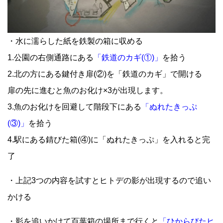
・水に濡らした紙を鉄製の箱に収める
1.公園の右側通路にある
「鉄道のカギ(①)」
を拾う
2.北の方にある鍵付き扉(②)を「鉄道のカギ」で開ける
扉の先に進むと魚のお化け×3が出現します。
3.魚のお化けを回避して階段下にある
「ぬれたきっぷ
(③)」
を拾う
4.駅にある錆びた箱(④)に「ぬれたきっぷ」を入れると完
了
・上記3つの内容を試すとヒトデの影が出現するので追い
かける
・影を追いかけて百葉箱の場所まで行くと
「ひからびたヒ