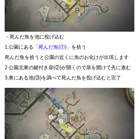
・死んだ魚を池に投げ込む
1.公園にある
「死んだ魚(①)」
を拾う
死んだ魚を拾うと公園の近くに魚のお化けが出現します
2.公園北東の鍵付き扉(②)が開くので扉を開けて先に進む
3.奥にある池(③)を調べて死んだ魚を投げ込むと完了