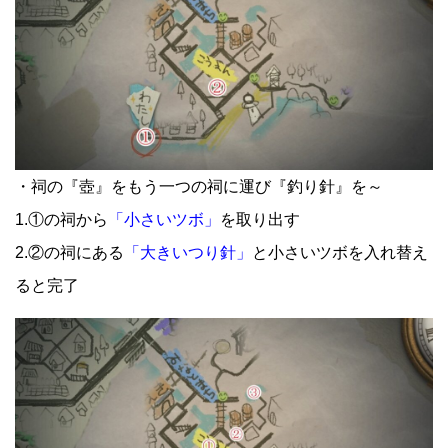
・祠の『壺』をもう一つの祠に運び『釣り針』を～
1.①の祠から
「小さいツボ」
を取り出す
2.②の祠にある
「大きいつり針」
と小さいツボを入れ替え
ると完了