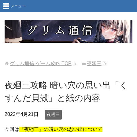
メニュー
グリム通信-ゲーム攻略
TOP
夜廻三
夜廻三攻略 暗い穴の思い出「く
すんだ貝殻」と紙の内容
2022年4月21日
夜廻三
今回は
『夜廻三』の暗い穴の思い出について