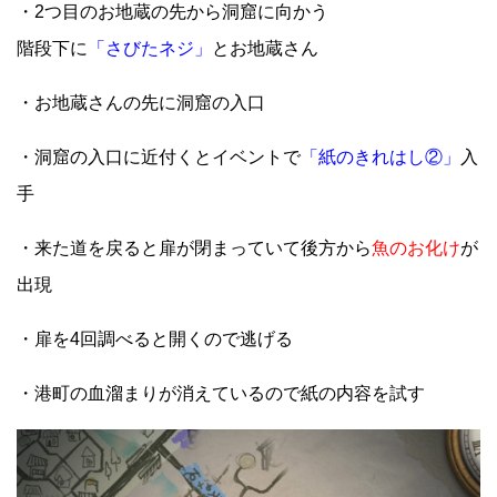
・2つ目のお地蔵の先から洞窟に向かう
階段下に
「さびたネジ」
とお地蔵さん
・お地蔵さんの先に洞窟の入口
・洞窟の入口に近付くとイベントで
「紙のきれはし②」
入
手
・来た道を戻ると扉が閉まっていて後方から
魚のお化け
が
出現
・扉を4回調べると開くので逃げる
・港町の血溜まりが消えているので紙の内容を試す