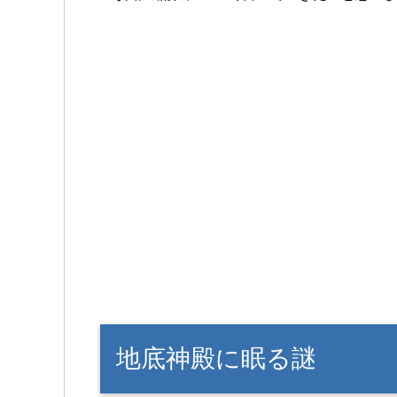
地底神殿に眠る謎