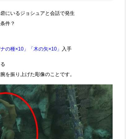
視砦にいるジョシュアと会話で発生
生条件？
ナの種×10」「木の矢×10」
入手
ける
片腕を振り上げた彫像のことです。