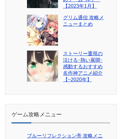
【2023年1月】
グリム通信 攻略メ
ニューまとめ
ストーリー重視の
泣ける･熱い展開･
感動するおすすめ
名作神アニメ紹介
【~2020年】
ゲーム攻略メニュー
ブルーリフレクション帝 攻略メニ