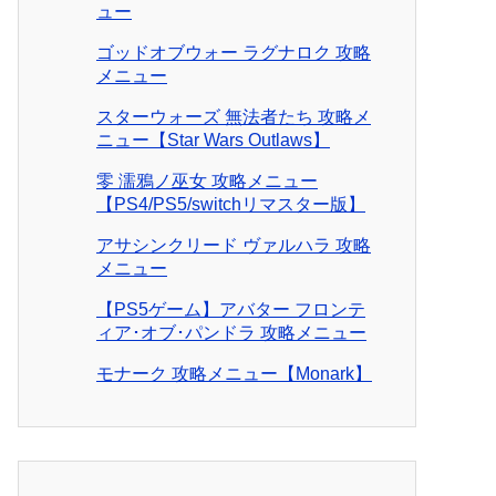
ュー
ゴッドオブウォー ラグナロク 攻略
メニュー
スターウォーズ 無法者たち 攻略メ
ニュー【Star Wars Outlaws】
零 濡鴉ノ巫女 攻略メニュー
【PS4/PS5/switchリマスター版】
アサシンクリード ヴァルハラ 攻略
メニュー
【PS5ゲーム】アバター フロンテ
ィア･オブ･パンドラ 攻略メニュー
モナーク 攻略メニュー【Monark】