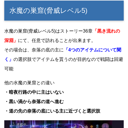
水魔の巣窟(脅威レベル5)
水魔の巣窟(脅威レベル5)はストーリー36章
「黒き流れの
深淵」
にて、任意で訪れることが出来ます。
その場合は、奈落の底の主に
「4つのアイテムについて聞
く」
の選択肢でアイテムを貰うのが目的なので戦闘は回避
可能
他の水魔の巣窟との違い
・暗夜行路の中に主はいない
・黒い渦から奈落の道へ進む
・道の先の奈落の底にいる主に近づくと選択肢