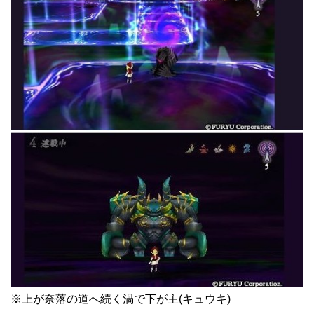
※上が奈落の道へ続く渦で下が主(キュウキ)