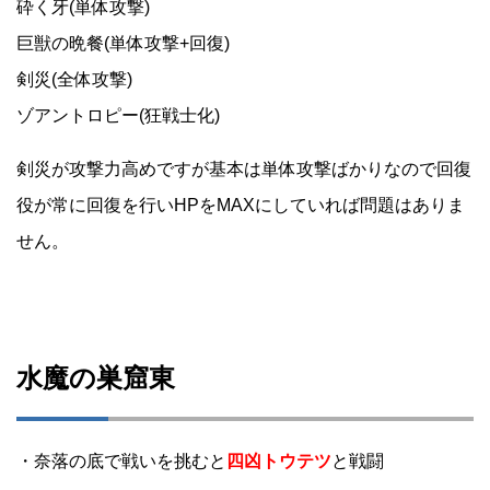
砕く牙(単体攻撃)
巨獣の晩餐(単体攻撃+回復)
剣災(全体攻撃)
ゾアントロピー(狂戦士化)
剣災が攻撃力高めですが基本は単体攻撃ばかりなので回復
役が常に回復を行いHPをMAXにしていれば問題はありま
せん。
水魔の巣窟東
・奈落の底で戦いを挑むと
四凶トウテツ
と戦闘