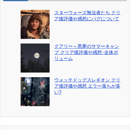
スターウォーズ無法者たち クリ
ア後評価や感想にバグについて
クアリー～悪夢のサマーキャン
プ クリア後評価や感想･全体ボ
リューム
ウォッチドッグスレギオン クリ
ア後評価や感想 エラー落ちが多
い?