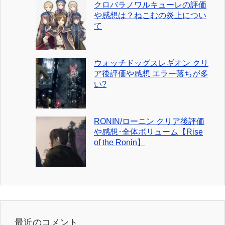
クロバラノワルキューレの評価
や感想は？ねこむの炎上につい
て
ウォッチドッグスレギオン クリ
ア後評価や感想 エラー落ちが多
い?
RONIN/ローニン クリア後評価
や感想･全体ボリューム【Rise
of the Ronin】
最近のコメント