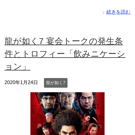
続きを読む
龍が如く7 宴会トークの発生条
件とトロフィー「飲みニケーシ
ョン」
2020年1月24日
龍が如く7