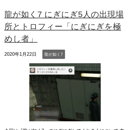
龍が如く7 にぎにぎ5人の出現場
所とトロフィー「にぎにぎを極
めし者」
2020年1月22日
龍が如く7