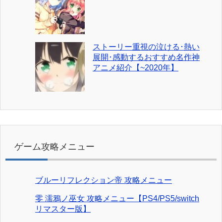
ストーリー重視の泣ける･熱い
展開･感動するおすすめ名作神
アニメ紹介【~2020年】
ゲーム攻略メニュー
ブルーリフレクション帝 攻略メニュー
零 濡鴉ノ巫女 攻略メニュー【PS4/PS5/switch
リマスター版】