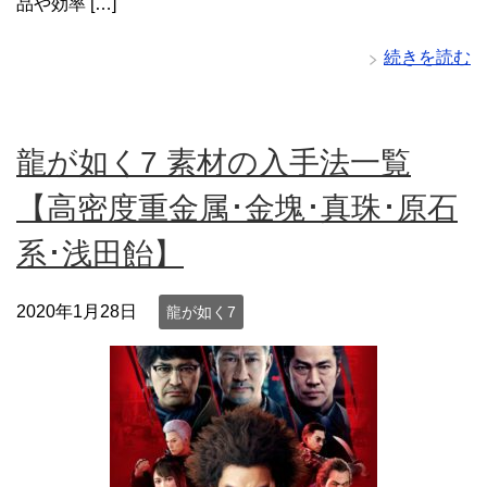
品や効率 […]
続きを読む
龍が如く7 素材の入手法一覧
【高密度重金属･金塊･真珠･原石
系･浅田飴】
2020年1月28日
龍が如く7