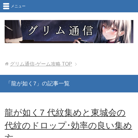
メニュー
グリム通信-ゲーム攻略
TOP
「龍が如く7」の記事一覧
龍が如く7 代紋集めと東城会の
代紋のドロップ･効率の良い集め