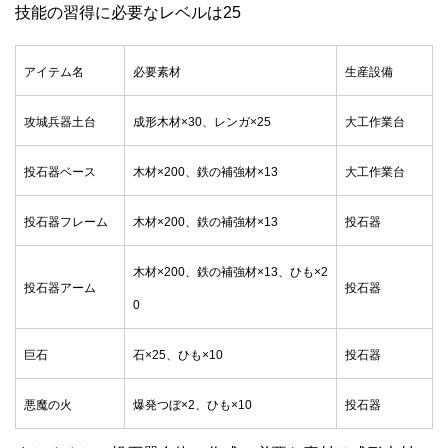
技能の習得に必要なレベルは25
アイテム名
必要素材
生産設備
攻城兵器土台
成形木材×30、レンガ×25
大工作業台
投石器ベース
木材×200、鉄の補強材×13
大工作業台
投石器フレーム
木材×200、鉄の補強材×13
投石器
木材×200、鉄の補強材×13、ひも×2
投石器アーム
投石器
0
巨石
石×25、ひも×10
投石器
悪魔の火
爆発つぼ×2、ひも×10
投石器