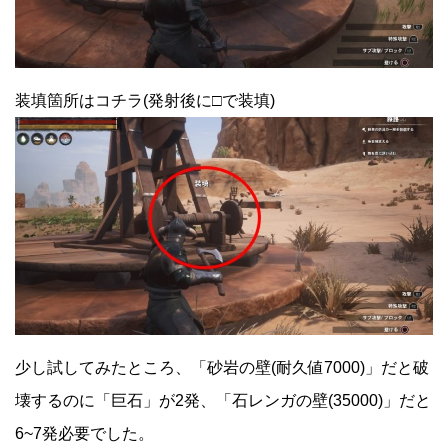
装填箇所はコチラ(発射後に□で装填)
少し試してみたところ、「砂岩の壁(耐久値7000)」だと破
壊するのに「巨石」が2発、「石レンガの壁(35000)」だと
6~7発必要でした。