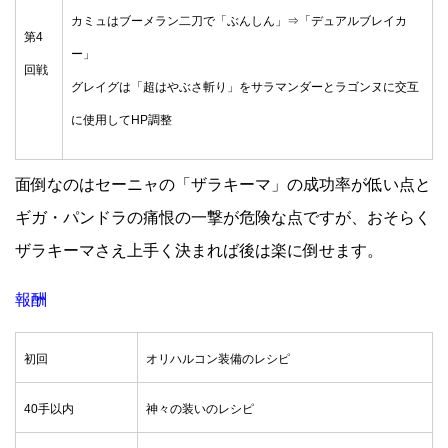
カミュはブーメラン二刀で
「ぶんしん」⇒「デュアルブレイカ
第4
ー」
回戦
グレイグは「超はやぶさ斬り」をサラマンダーとラゴンヌに交互
に使用してHP調整
面倒なのはセーニャの「ザラキーマ」の成功率が低い点と
ギガ・パンドラの痛恨の一撃が危険な点ですが、おそらく
ザラキーマさえ上手く決まれば後は楽に倒せます。
報酬
初回
オリハルコン装備のレシピ
40手以内
神々の装いのレシピ