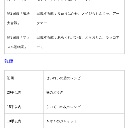
第2回戦「魔法
出現する敵：りゅうはかせ、メイジももんじゃ、アー
大合戦」
クマー
第3回戦「マッ
出現する敵：あらくれパンダ、とらおとこ、ラッコア
スル動物園」
ーミ
報酬
初回
せいれいの盾のレシピ
20手以内
竜のどうぎ
15手以内
らいていの杖のレシピ
10手以内
きぞくのジャケット