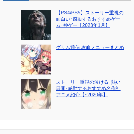
【PS4/PS5】ストーリー重視の
面白い･感動するおすすめゲー
ム･神ゲー【2023年1月】
グリム通信 攻略メニューまとめ
ストーリー重視の泣ける･熱い
展開･感動するおすすめ名作神
アニメ紹介【~2020年】