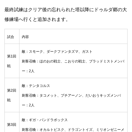
最終試練はクリア後の忘れられた塔以降にドゥルダ郷の大
修練場へ行くと追加されます。
試合
内容
敵：スモーク、ダークファンタズマ、ガスト
第1回
刺客召喚：ほのおの戦士、こおりの戦士、ブラッドミスト
メンバ
戦
ー：2人
敵：テンタコルス
第2回
刺客召喚：タコメット、プチアーノン、だいおうキッズ
メンバ
戦
ー：2人
敵：ギガ・パンドラボックス
第3回
刺客召喚：オカルトビスク、ドラゴントイズ、ミリオンゼニー
メ