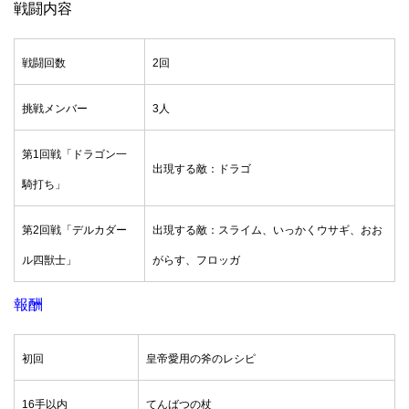
戦闘内容
戦闘回数
2回
挑戦メンバー
3人
第1回戦「ドラゴン一
出現する敵：ドラゴ
騎打ち」
第2回戦「デルカダー
出現する敵：スライム、いっかくウサギ、おお
ル四獣士」
がらす、フロッガ
報酬
初回
皇帝愛用の斧のレシピ
16手以内
てんばつの杖