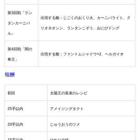
第3回戦「ラン
出現する敵：じごくのおくり火、カーニバライト、ク
タンカーニバ
リオネオンン、ランタンこぞう、おにびドング
ル」
第4回戦「闇の
出現する敵：ファントムシャドウ×2、ヘルガイオ
拳王」
報酬
初回
太陽王の装束のレシピ
25手以内
アメイジングタクト
20手以内
じゅうおうのツメ
15手以内
ひかりの杖