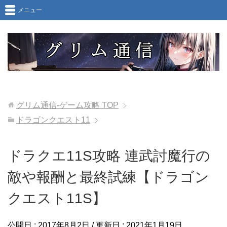
メニュー
グリム通信-ゲーム攻略
TOP
ドラゴンクエスト11
ドラクエ11S攻略 連武討魔行の
敵や報酬と最終試練【ドラゴン
クエスト11S】
公開日 :
2017年8月2日
/ 更新日 :
2021年1月19日