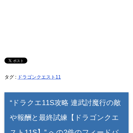
タグ :
ドラゴンクエスト11
“ドラクエ11S攻略 連武討魔行の敵
や報酬と最終試練【ドラゴンクエ
スト11S】” への2件のフィードバ