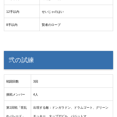
12手以内
せいじゃのはい
8手以内
賢者のローブ
弐の試練
戦闘回数
3回
挑戦メンバー
4人
第1回戦「世乱
出現する敵：ドンガラドン、ドラムゴート、グリーン
れパレード」
モッキー、タップデビル、パペットマ