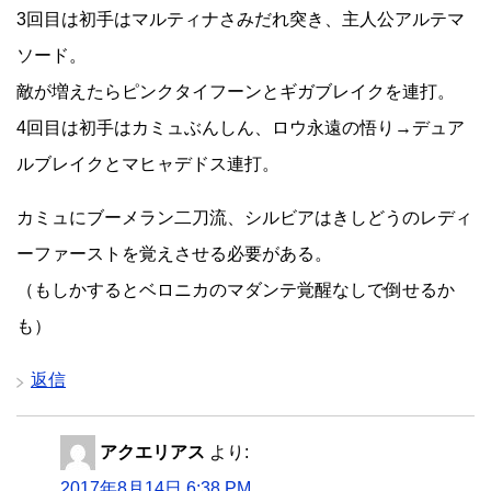
3回目は初手はマルティナさみだれ突き、主人公アルテマ
ソード。
敵が増えたらピンクタイフーンとギガブレイクを連打。
4回目は初手はカミュぶんしん、ロウ永遠の悟り→デュア
ルブレイクとマヒャデドス連打。
カミュにブーメラン二刀流、シルビアはきしどうのレディ
ーファーストを覚えさせる必要がある。
（もしかするとベロニカのマダンテ覚醒なしで倒せるか
も）
返信
アクエリアス
より:
2017年8月14日 6:38 PM