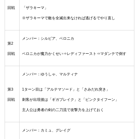
回戦
「ザラキーマ」
※ザラキーマで敵を全滅出来なければ逃げるでやり直し
メンバー：シルビア、ベロニカ
第2
回戦
ベロニカが魔力かくせい⇒レディファースト⇒マダンテで倒す
メンバー：ゆうしゃ、マルティナ
第3
1ターン目は「アルテマソード」と「さみだれ突き」
回戦
刺客が出現後は「ギガブレイク」と「ピンクタイフーン」
主人公は勇者の剣の二刀流で攻撃力を上げておく
メンバー：カミュ、グレイグ