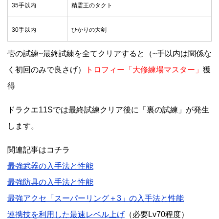
35手以内
精霊王のタクト
30手以内
ひかりの大剣
壱の試練~最終試練を全てクリアすると（~手以内は関係な
く初回のみで良さげ）
トロフィー「大修練場マスター」
獲
得
ドラクエ11Sでは最終試練クリア後に「裏の試練」が発生
します。
関連記事はコチラ
最強武器の入手法と性能
最強防具の入手法と性能
最強アクセ「スーパーリング＋3」の入手法と性能
連携技を利用した最速レベル上げ
（必要Lv70程度）