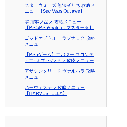
スターウォーズ 無法者たち 攻略メ
ニュー【Star Wars Outlaws】
零 濡鴉ノ巫女 攻略メニュー
【PS4/PS5/switchリマスター版】
ゴッドオブウォー ラグナロク 攻略
メニュー
【PS5ゲーム】アバター フロンテ
ィア･オブ･パンドラ 攻略メニュー
アサシンクリード ヴァルハラ 攻略
メニュー
ハーヴェステラ 攻略メニュー
【HARVESTELLA】