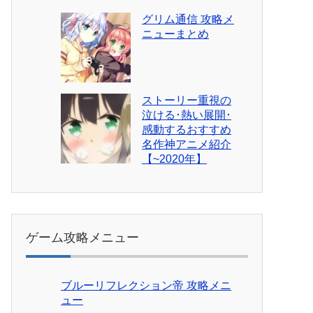
グリム通信 攻略メ
ニューまとめ
ストーリー重視の
泣ける･熱い展開･
感動するおすすめ
名作神アニメ紹介
【~2020年】
ゲーム攻略メニュー
ブルーリフレクション帝 攻略メニ
ュー