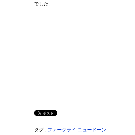
でした。
タグ :
ファークライ ニュードーン