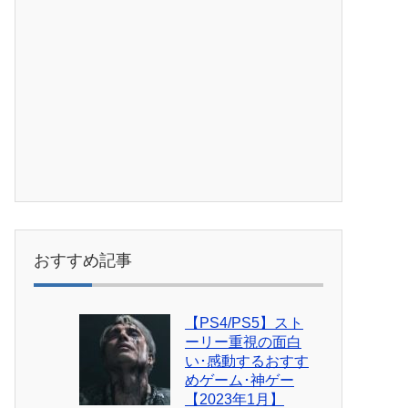
おすすめ記事
【PS4/PS5】スト
ーリー重視の面白
い･感動するおすす
めゲーム･神ゲー
【2023年1月】