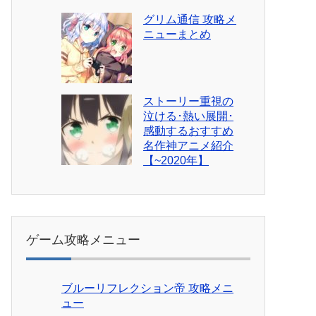
グリム通信 攻略メ
ニューまとめ
ストーリー重視の
泣ける･熱い展開･
感動するおすすめ
名作神アニメ紹介
【~2020年】
ゲーム攻略メニュー
ブルーリフレクション帝 攻略メニ
ュー