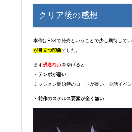
クリア後の感想
本作はPS4で発売ということで少し期待して
が目立つ印象
でした。
まず
残念な点
を挙げると
・テンポが悪い
ミッション開始時のロードが長い、会話イベ
・前作のステルス要素が全く無い