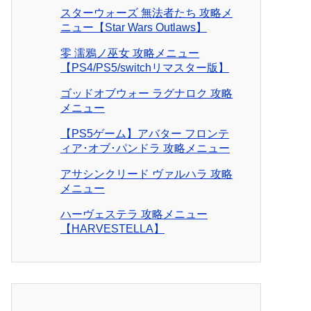
スターウォーズ 無法者たち 攻略メ
ニュー【Star Wars Outlaws】
零 濡鴉ノ巫女 攻略メニュー
【PS4/PS5/switchリマスター版】
ゴッドオブウォー ラグナロク 攻略
メニュー
【PS5ゲーム】アバター フロンテ
ィア･オブ･パンドラ 攻略メニュー
アサシンクリード ヴァルハラ 攻略
メニュー
ハーヴェステラ 攻略メニュー
【HARVESTELLA】