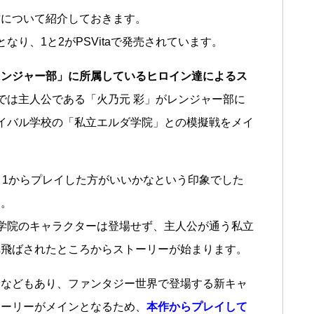
作について紹介しておきます。
り、1と2がPSVitaで発売されています。
レンジャー部」に所属しているヒロイン達によるス
では主人公である「火乃元 彩」がレンジャー部に
イバル学校の「私立エルダ学院」との模擬戦をメイ
く1からプレイした方がいいかなという印象でした
す。
学院のキャラクターは登場せず、主人公が通う私立
へ飛ばされたところからストーリーが始まります。
介などもあり、ファンタジー世界で登場する新キャ
トーリーがメインとなるため、
本作からプレイして