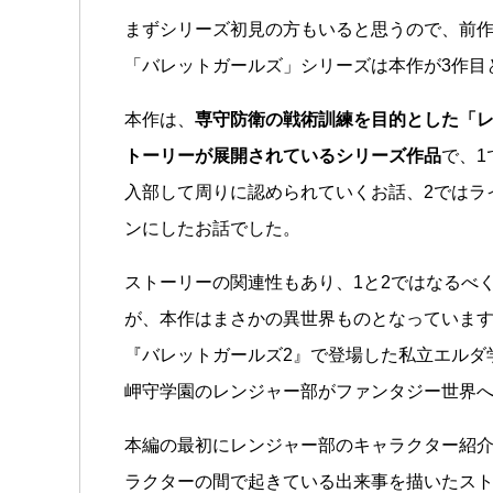
まずシリーズ初見の方もいると思うので、前
「バレットガールズ」シリーズは本作が3作目とな
本作は、
専守防衛の戦術訓練を目的とした「
トーリーが展開されているシリーズ作品
で、1
入部して周りに認められていくお話、2ではラ
ンにしたお話でした。
ストーリーの関連性もあり、1と2ではなるべ
が、本作はまさかの異世界ものとなっていま
『バレットガールズ2』で登場した私立エルダ
岬守学園のレンジャー部がファンタジー世界
本編の最初にレンジャー部のキャラクター紹
ラクターの間で起きている出来事を描いたス