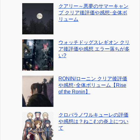
クアリー～悪夢のサマーキャン
プ クリア後評価や感想･全体ボ
リューム
ウォッチドッグスレギオン クリ
ア後評価や感想 エラー落ちが多
い?
RONIN/ローニン クリア後評価
や感想･全体ボリューム【Rise
of the Ronin】
クロバラノワルキューレの評価
や感想は？ねこむの炎上につい
て