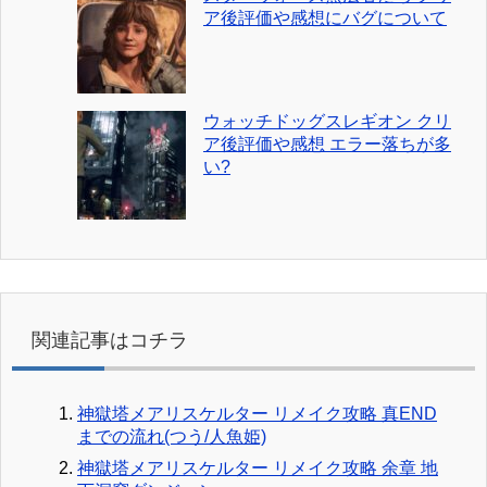
ア後評価や感想にバグについて
ウォッチドッグスレギオン クリ
ア後評価や感想 エラー落ちが多
い?
関連記事はコチラ
神獄塔メアリスケルター リメイク攻略 真END
までの流れ(つう/人魚姫)
神獄塔メアリスケルター リメイク攻略 余章 地