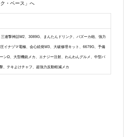
ュク・ベース」へ
三連撃神話W2、3089G、まんたんドリンク、バズーカ砲、強力
圧イナヅマ電極、会心続発W3、大破修理キット、6679G、予備
ベアボーンΩ、大型機銃メカ、エナジー注射、わんわんグルメ、中型バ
撃、テキよけチャフ、超強力反動軽減メカ