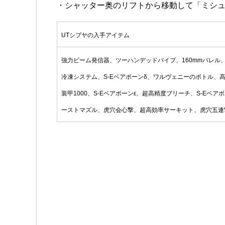
・シャッター奥のリフトから移動して「ミシ
UTシブヤの入手アイテム
強力ビーム発信器、ツーハンデッドパイプ、160mmバレル、
冷凍システム、S-Eベアボーンδ、ワルヴェニーのボトル、高
装甲1000、S-Eベアボーンε、超高精度ブリーチ、S-E
ーストマズル、虎穴会心撃、超高効率サーキット、虎穴五連