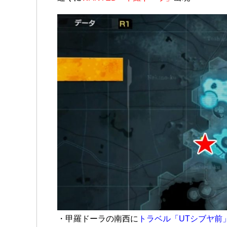
・甲羅ドーラの南西に
トラベル「UTシブヤ前