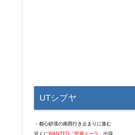
UTシブヤ
・都心砂漠の南西行き止まりに進む
近くに
WANTED「甲羅ドーラ」
出現