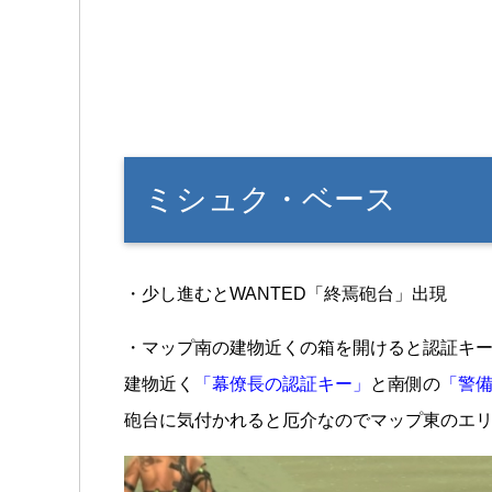
ミシュク・ベース
・少し進むとWANTED「終焉砲台」出現
・マップ南の建物近くの箱を開けると認証キー
建物近く
「幕僚長の認証キー」
と南側の
「警
砲台に気付かれると厄介なのでマップ東のエ