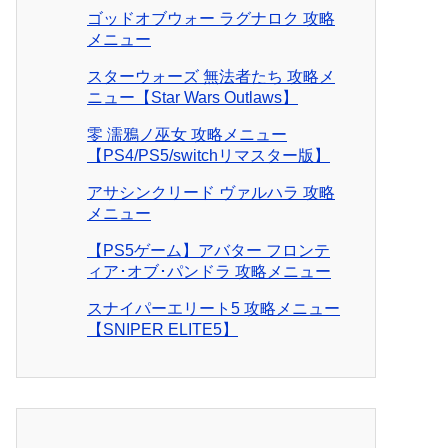
ゴッドオブウォー ラグナロク 攻略
メニュー
スターウォーズ 無法者たち 攻略メ
ニュー【Star Wars Outlaws】
零 濡鴉ノ巫女 攻略メニュー
【PS4/PS5/switchリマスター版】
アサシンクリード ヴァルハラ 攻略
メニュー
【PS5ゲーム】アバター フロンテ
ィア･オブ･パンドラ 攻略メニュー
スナイパーエリート5 攻略メニュー
【SNIPER ELITE5】