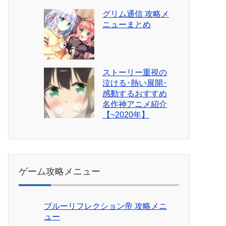
グリム通信 攻略メ
ニューまとめ
ストーリー重視の
泣ける･熱い展開･
感動するおすすめ
名作神アニメ紹介
【~2020年】
ゲーム攻略メニュー
ブルーリフレクション帝 攻略メニ
ュー