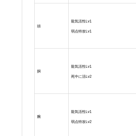
龍気活性Lv1
頭
弱点特攻Lv1
龍気活性Lv1
胴
死中に活Lv2
龍気活性Lv1
腕
弱点特攻Lv2