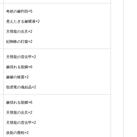
奇絶の赫灼殻×5
煮えたぎる赫耀液×2
天彗龍の尖爪×2
妃蜘蛛の灯腹×2
天彗龍の背尖甲×2
赫揺れる龍鱗×6
赫赫の槍翼×2
怨虎竜の魂結晶×2
赫揺れる龍鱗×6
天彗龍の尖爪×2
天彗龍の背尖甲×2
炎龍の塵粉×2