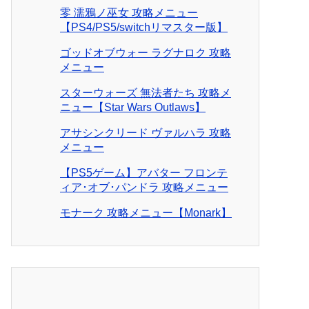
零 濡鴉ノ巫女 攻略メニュー
【PS4/PS5/switchリマスター版】
ゴッドオブウォー ラグナロク 攻略
メニュー
スターウォーズ 無法者たち 攻略メ
ニュー【Star Wars Outlaws】
アサシンクリード ヴァルハラ 攻略
メニュー
【PS5ゲーム】アバター フロンテ
ィア･オブ･パンドラ 攻略メニュー
モナーク 攻略メニュー【Monark】