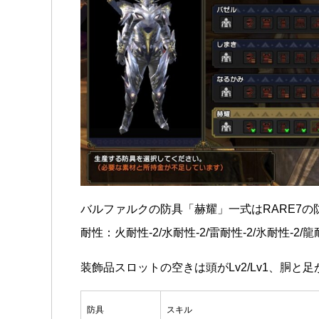
バルファルクの防具「赫耀」一式はRARE7の防
耐性：火耐性-2/水耐性-2/雷耐性-2/氷耐性-2/龍
装飾品スロットの空きは頭がLv2/Lv1、胴と足がL
防具
スキル