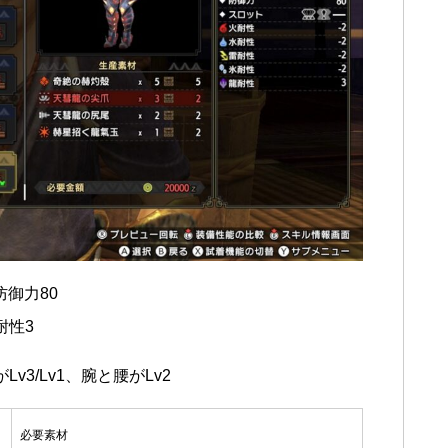
御力80
耐性3
v3/Lv1、腕と腰がLv2
必要素材