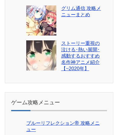
グリム通信 攻略メ
ニューまとめ
ストーリー重視の
泣ける･熱い展開･
感動するおすすめ
名作神アニメ紹介
【~2020年】
ゲーム攻略メニュー
ブルーリフレクション帝 攻略メニ
ュー