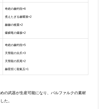
奇絶の赫灼殻×6
煮えたぎる赫耀液×2
赫赫の槍翼×2
爆鱗竜の爆腺×2
奇絶の赫灼殻×5
天彗龍の尖爪×3
天彗龍の尻尾×2
赫星招く龍氣玉×1
高めの武器が生産可能になり、バルファルクの素材
ました。