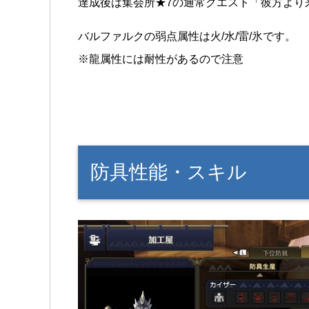
達成後は集会所★7の通常クエスト「彼方より
バルファルクの弱点属性は火/水/雷/氷です。
※龍属性には耐性があるので注意
防具性能・スキル