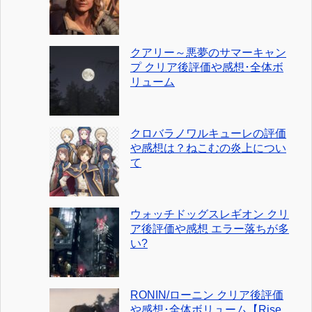
クアリー～悪夢のサマーキャン
プ クリア後評価や感想･全体ボ
リューム
クロバラノワルキューレの評価
や感想は？ねこむの炎上につい
て
ウォッチドッグスレギオン クリ
ア後評価や感想 エラー落ちが多
い?
RONIN/ローニン クリア後評価
や感想･全体ボリューム【Rise