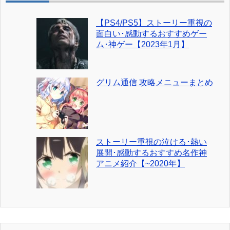
【PS4/PS5】ストーリー重視の
面白い･感動するおすすめゲー
ム･神ゲー【2023年1月】
グリム通信 攻略メニューまとめ
ストーリー重視の泣ける･熱い
展開･感動するおすすめ名作神
アニメ紹介【~2020年】