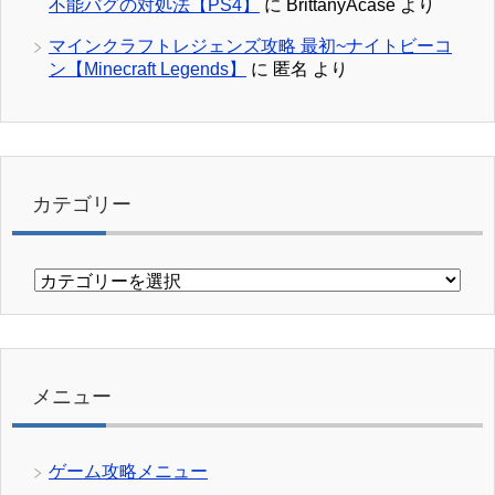
不能バグの対処法【PS4】
に
BrittanyAcase
より
マインクラフトレジェンズ攻略 最初~ナイトビーコ
ン【Minecraft Legends】
に
匿名
より
カテゴリー
カ
テ
ゴ
リ
ー
メニュー
ゲーム攻略メニュー