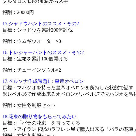
タルタロス43Fの宝箱から入手
報酬：20000円
15.シャドウハントのススメ・その2
目標：シャドウを累計200体討伐
報酬：ウムギウォーター×3
16.トレジャーハントのススメ・その2
目標：宝箱を累計100個開ける
報酬：チューインソウル×2
17.ペルソナ作成課題1：皇帝オベロン
目標：マハジオを持った皇帝オベロンを所持した状態で話す
※レベル16で作成出来るオベロンがレベル17でマハジオを習
報酬：女性冬制服セット
18.花束の贈り物をもらってみたい
目標：「バラの花束」を持ってくる
ポートアイランド駅のラフレシ屋で購入出来る「バラの花束
報酬：女性冬私服セット