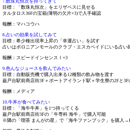
7.数珠丸恒次を持ってきて
目標：「数珠丸恒次」をエリザベスに見せる
タルタロス36Fの宝箱(薄明の欠片×3)で入手確認
報酬：マハコウハ
8.占いの効果を試してみて
目標：希少種出現率上昇の「幸運占い」を試す
占いはポロニアンモールのクラブ・エスカペイドにいる占い師
報酬：スピードインセンスⅠ×3
9.色んなジュースを飲んでみたい
目標：自動販売機で購入出来る12種類の飲み物を渡す
巌戸台駅前商店街3F＋ポートアイランド駅＋学生寮の2Fと3F
報酬：メディア
10.牛丼が食べてみたい
目標：「海牛牛丼」を1つ持ってくる
巌戸台駅前商店街3Fの「牛専科 海牛」で購入可能
※隣の「喫茶 まんがの星」で「海牛ファンブック」を購入→