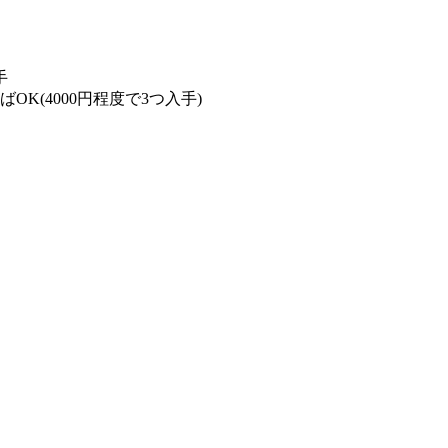
手
K(4000円程度で3つ入手)