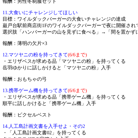
報酬：男性冬制服セット
11.大食いにチャレンジしてほしい
目標：ワイルダックバーガーの大食いチャレンジの達成
巌戸台駅前商店街1Fのワイルダックバーガーで夜に開催されて
選択肢「ハンバーガーの山を見ずに食べる」→「間を置かず
報酬：薄明の欠片×3
12.マツヤニの粉を持ってきて
(6/6まで)
・エリザベスが求める品「マツヤニの粉」を持ってくる
岳羽ゆかりに話しかけると「マツヤニの粉」入手
報酬：おもちゃの弓
13.携帯ゲーム機を持ってきて
(6/6まで)
・エリザベスが求める品「携帯ゲーム機」を持ってくる
順平に話しかけると「携帯ゲーム機」入手
報酬：ピクセルベスト
14.人工島計画文書を入手せよ・その2
・「人工島計画文書02」を持ってくる