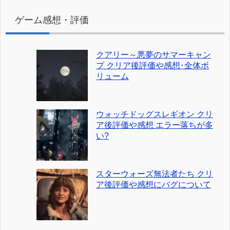
ゲーム感想・評価
クアリー～悪夢のサマーキャン
プ クリア後評価や感想･全体ボ
リューム
ウォッチドッグスレギオン クリ
ア後評価や感想 エラー落ちが多
い?
スターウォーズ無法者たち クリ
ア後評価や感想にバグについて