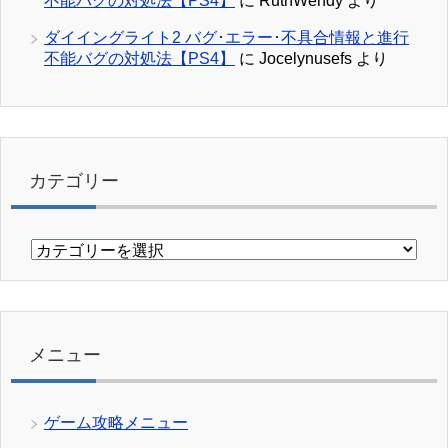
不能バグの対処法【PS4】
に
RuthWendy
より
ダイイングライト2 バグ･エラー･不具合情報と進行
不能バグの対処法【PS4】
に
Jocelynusefs
より
カテゴリー
カ
テ
ゴ
リ
ー
メニュー
ゲーム攻略メニュー