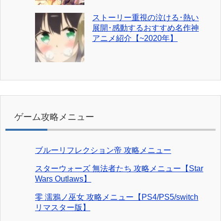
ストーリー重視の泣ける･熱い
展開･感動するおすすめ名作神
アニメ紹介【~2020年】
ゲーム攻略メニュー
ブルーリフレクション帝 攻略メニュー
スターウォーズ 無法者たち 攻略メニュー【Star
Wars Outlaws】
零 濡鴉ノ巫女 攻略メニュー【PS4/PS5/switch
リマスター版】