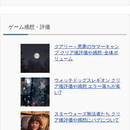
ゲーム感想・評価
クアリー～悪夢のサマーキャン
プ クリア後評価や感想･全体ボ
リューム
ウォッチドッグスレギオン クリ
ア後評価や感想 エラー落ちが多
い?
スターウォーズ無法者たち クリ
ア後評価や感想にバグについて