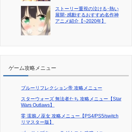
ストーリー重視の泣ける･熱い
展開･感動するおすすめ名作神
アニメ紹介【~2020年】
ゲーム攻略メニュー
ブルーリフレクション帝 攻略メニュー
スターウォーズ 無法者たち 攻略メニュー【Star
Wars Outlaws】
零 濡鴉ノ巫女 攻略メニュー【PS4/PS5/switch
リマスター版】