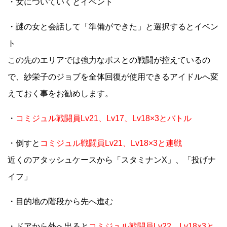
・女についていくとイベント
・謎の女と会話して「準備ができた」と選択するとイベン
ト
この先のエリアでは強力なボスとの戦闘が控えているの
で、紗栄子のジョブを全体回復が使用できるアイドルへ変
えておく事をお勧めします。
・
コミジュル戦闘員Lv21、Lv17、Lv18×3とバトル
・倒すと
コミジュル戦闘員Lv21、Lv18×3と連戦
近くのアタッシュケースから「スタミナンX」、「投げナ
イフ」
・目的地の階段から先へ進む
・ドアから外へ出ると
コミジュル戦闘員Lv22、Lv18×3と