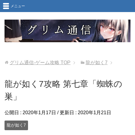
メニュー
グリム通信-ゲーム攻略
TOP
龍が如く7
龍が如く7攻略 第七章「蜘蛛の
巣」
公開日 :
2020年1月17日
/ 更新日 :
2020年1月21日
龍が如く7