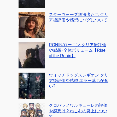
スターウォーズ無法者たち クリ
ア後評価や感想にバグについて
RONIN/ローニン クリア後評価
や感想･全体ボリューム【Rise
of the Ronin】
ウォッチドッグスレギオン クリ
ア後評価や感想 エラー落ちが多
い?
クロバラノワルキューレの評価
や感想は？ねこむの炎上につい
て