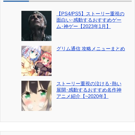
【PS4/PS5】ストーリー重視の
面白い･感動するおすすめゲー
ム･神ゲー【2023年1月】
グリム通信 攻略メニューまとめ
ストーリー重視の泣ける･熱い
展開･感動するおすすめ名作神
アニメ紹介【~2020年】