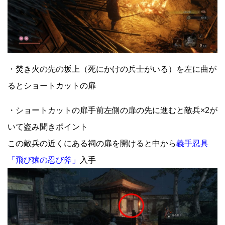
・焚き火の先の坂上（死にかけの兵士がいる）を左に曲が
るとショートカットの扉
・ショートカットの扉手前左側の扉の先に進むと敵兵×2が
いて盗み聞きポイント
この敵兵の近くにある祠の扉を開けると中から
義手忍具
「飛び猿の忍び斧」
入手