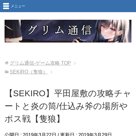
メニュー
グリム通信-ゲーム攻略
TOP
SEKIRO（隻狼）
【SEKIRO】平田屋敷の攻略チャ
ートと炎の筒/仕込み斧の場所や
ボス戦【隻狼】
公開日 :
2019年3月22日
/ 更新日 :
2019年3月29日