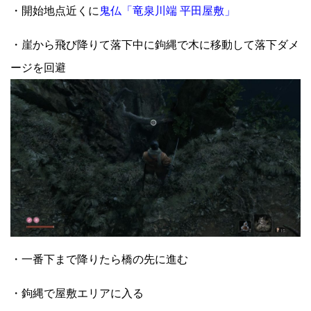
・開始地点近くに
鬼仏「竜泉川端 平田屋敷」
・崖から飛び降りて落下中に鉤縄で木に移動して落下ダメ
ージを回避
・一番下まで降りたら橋の先に進む
・鉤縄で屋敷エリアに入る