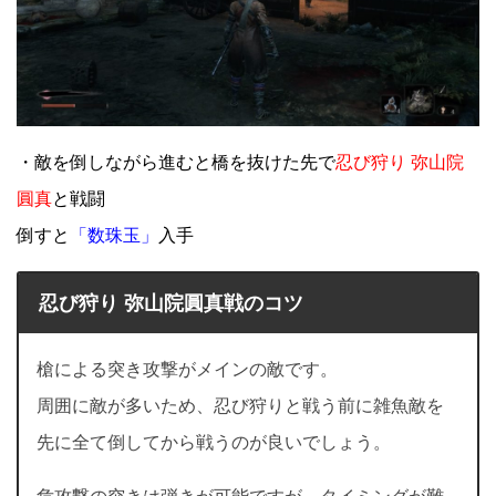
・敵を倒しながら進むと橋を抜けた先で
忍び狩り 弥山院
圓真
と戦闘
倒すと
「数珠玉」
入手
忍び狩り 弥山院圓真戦のコツ
槍による突き攻撃がメインの敵です。
周囲に敵が多いため、忍び狩りと戦う前に雑魚敵を
先に全て倒してから戦うのが良いでしょう。