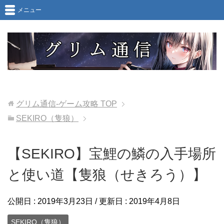
メニュー
グリム通信-ゲーム攻略
TOP
SEKIRO（隻狼）
【SEKIRO】宝鯉の鱗の入手場所
と使い道【隻狼（せきろう）】
公開日 :
2019年3月23日
/ 更新日 :
2019年4月8日
SEKIRO（隻狼）