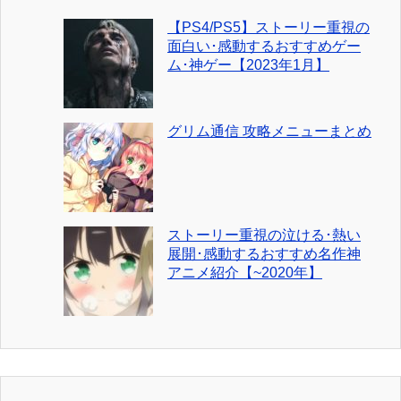
【PS4/PS5】ストーリー重視の
面白い･感動するおすすめゲー
ム･神ゲー【2023年1月】
グリム通信 攻略メニューまとめ
ストーリー重視の泣ける･熱い
展開･感動するおすすめ名作神
アニメ紹介【~2020年】