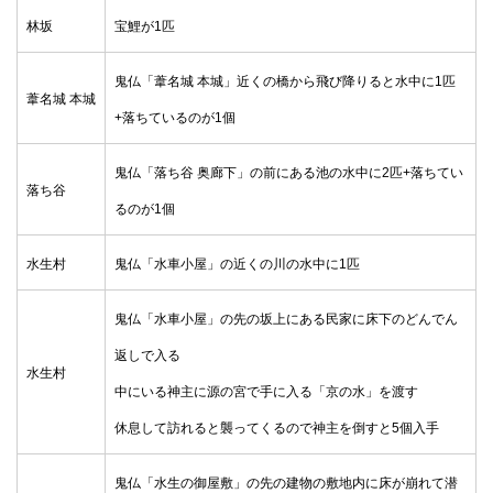
林坂
宝鯉が1匹
鬼仏「葦名城 本城」近くの橋から飛び降りると水中に1匹
葦名城 本城
+落ちているのが1個
鬼仏「落ち谷 奥廊下」の前にある池の水中に2匹+落ちてい
落ち谷
るのが1個
水生村
鬼仏「水車小屋」の近くの川の水中に1匹
鬼仏「水車小屋」の先の坂上にある民家に床下のどんでん
返しで入る
水生村
中にいる神主に源の宮で手に入る「京の水」を渡す
休息して訪れると襲ってくるので神主を倒すと5個入手
鬼仏「水生の御屋敷」の先の建物の敷地内に床が崩れて潜