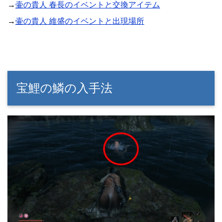
→
壷の貴人 春長のイベントと交換アイテム
→
壷の貴人 維盛のイベントと出現場所
宝鯉の鱗の入手法