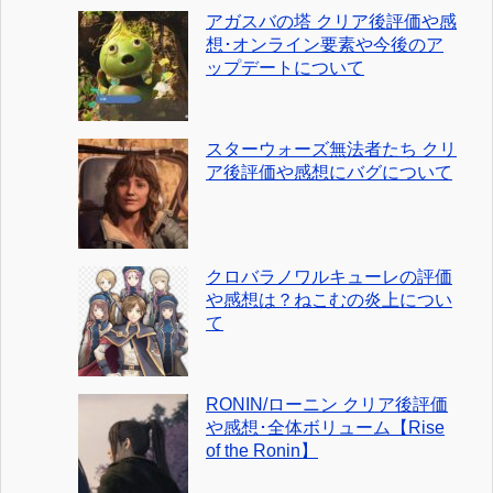
アガスバの塔 クリア後評価や感
想･オンライン要素や今後のア
ップデートについて
スターウォーズ無法者たち クリ
ア後評価や感想にバグについて
クロバラノワルキューレの評価
や感想は？ねこむの炎上につい
て
RONIN/ローニン クリア後評価
や感想･全体ボリューム【Rise
of the Ronin】