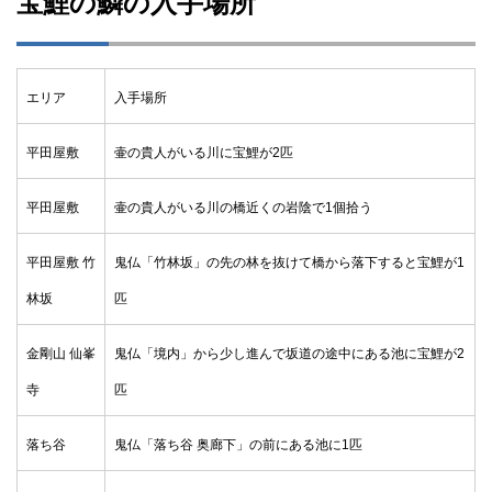
宝鯉の鱗の入手場所
エリア
入手場所
平田屋敷
壷の貴人がいる川に宝鯉が2匹
平田屋敷
壷の貴人がいる川の橋近くの岩陰で1個拾う
平田屋敷 竹
鬼仏「竹林坂」の先の林を抜けて橋から落下すると宝鯉が1
林坂
匹
金剛山 仙峯
鬼仏「境内」から少し進んで坂道の途中にある池に宝鯉が2
寺
匹
落ち谷
鬼仏「落ち谷 奥廊下」の前にある池に1匹