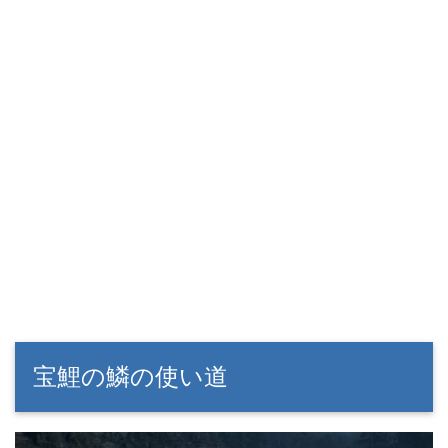
宝鯉の鱗の使い道