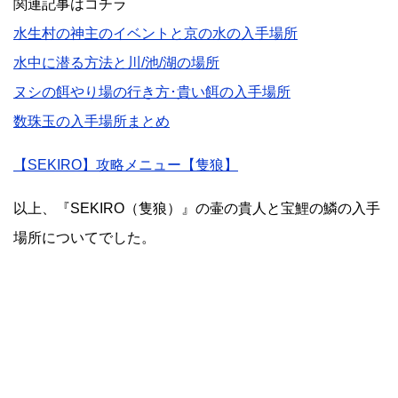
関連記事はコチラ
水生村の神主のイベントと京の水の入手場所
水中に潜る方法と川/池/湖の場所
ヌシの餌やり場の行き方･貴い餌の入手場所
数珠玉の入手場所まとめ
【SEKIRO】攻略メニュー【隻狼】
以上、『SEKIRO（隻狼）』の壷の貴人と宝鯉の鱗の入手
場所についてでした。