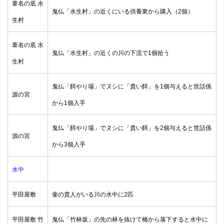
葦名の底 水
鬼仏「水生村」の近くにいる供養衆から購入（2個）
生村
葦名の底 水
鬼仏「水生村」の近くの川の下流で1個拾う
生村
鬼仏「餌やり場」でヌシに「貴い餌」を1個与えると世話係
源の宮
から1個入手
鬼仏「餌やり場」でヌシに「貴い餌」を2個与えると世話係
源の宮
から3個入手
水中
平田屋敷
壷の貴人がいる川の水中に2匹
平田屋敷 竹
鬼仏「竹林坂」の先の林を抜けて橋から落下すると水中に