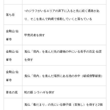
↑のジラフがいるエリアの床下に入ると先に続く通路があ
落ち谷
り、そこを進んで鉤縄で移動していくと落ちている
金剛山 仙
甲冑武者を倒す
峯寺
金剛山 仙
鬼仏「境内」を進んだ先の建物の中にいる長手の百足 仙雲
峯寺
を倒す
金剛山 仙
鬼仏「境内」を進んだ場所にある池の水中（破戒僧撃破後）
峯寺
葦名の底
蛇の眼 シラハギを倒す
鬼仏「毒だまり」の先にいる獅子猿（首無し）を倒すと2個