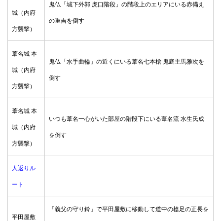
鬼仏「城下外郭 虎口階段」の階段上のエリアにいる赤備え
城（内府
の重吉を倒す
方襲撃）
葦名城 本
鬼仏「水手曲輪」の近くにいる葦名七本槍 鬼庭主馬雅次を
城（内府
倒す
方襲撃）
葦名城 本
いつも葦名一心がいた部屋の階段下にいる葦名流 水生氏成
城（内府
を倒す
方襲撃）
人返りル
ート
「義父の守り鈴」で平田屋敷に移動して道中の槍足の正長を
平田屋敷