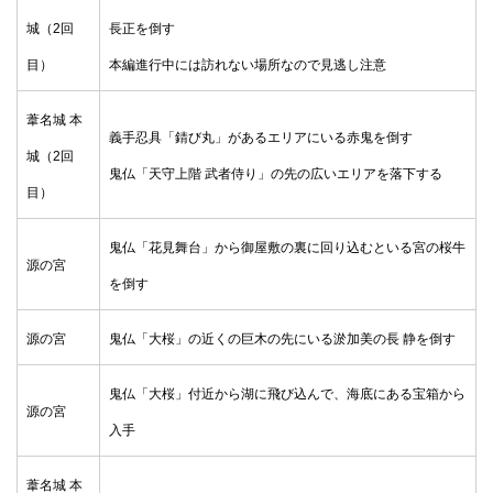
城（2回
長正を倒す
目）
本編進行中には訪れない場所なので見逃し注意
葦名城 本
義手忍具「錆び丸」があるエリアにいる赤鬼を倒す
城（2回
鬼仏「天守上階 武者侍り」の先の広いエリアを落下する
目）
鬼仏「花見舞台」から御屋敷の裏に回り込むといる宮の桜牛
源の宮
を倒す
源の宮
鬼仏「大桜」の近くの巨木の先にいる淤加美の長 静を倒す
鬼仏「大桜」付近から湖に飛び込んで、海底にある宝箱から
源の宮
入手
葦名城 本