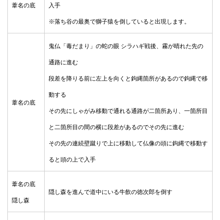
葦名の底
入手
※落ち谷の最奥で獅子猿を倒していると出現します。
鬼仏「毒だまり」の蛇の眼 シラハギ戦後、霧が晴れた先の
通路に進む
段差を降りる前に左上を向くと鉤縄箇所があるので鉤縄で移
動する
葦名の底
その先にしゃがみ移動で通れる通路が二箇所あり、一箇所目
と二箇所目の間の横に段差があるのでその先に進む
その先の連続壁蹴りで上に移動して仏像の頭に鉤縄で移動す
ると頭の上で入手
葦名の底
隠し森を進んで道中にいる牛飲の徳次郎を倒す
隠し森