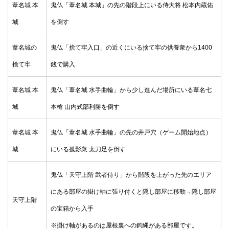
葦名城 本
鬼仏「葦名城 本城」の先の階段上にいる侍大将 松本内蔵佑
城
を倒す
葦名城の
鬼仏「捨て牢入口」の近くにいる捨て牢の供養衆から1400
捨て牢
銭で購入
葦名城 本
鬼仏「葦名城 水手曲輪」から少し進んだ場所にいる葦名七
城
本槍 山内式部利勝を倒す
葦名城 本
鬼仏「葦名城 水手曲輪」の先の井戸穴（ゲーム開始地点）
城
にいる孤影衆 太刀足を倒す
鬼仏「天守上階 武者侍り」から階段を上がった先のエリア
にある部屋の掛け軸に張り付くと隠し部屋に移動→
隠し部屋
天守上階
の宝箱から入手
※掛け軸があるのは屋根裏への鉤縄がある部屋です。