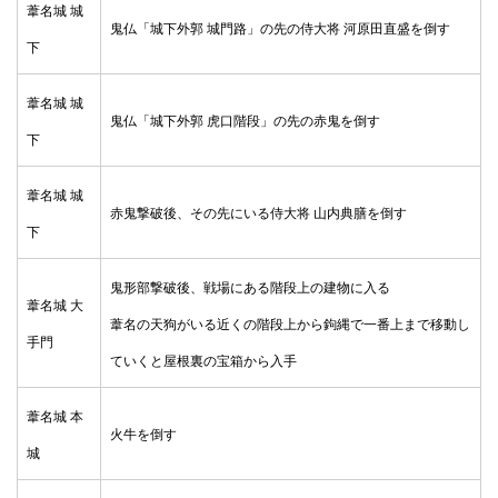
葦名城 城
鬼仏「城下外郭 城門路」の先の侍大将 河原田直盛を倒す
下
葦名城 城
鬼仏「城下外郭 虎口階段」の先の赤鬼を倒す
下
葦名城 城
赤鬼撃破後、その先にいる侍大将 山内典膳を倒す
下
鬼形部撃破後、戦場にある階段上の建物に入る
葦名城 大
葦名の天狗がいる近くの階段上から鉤縄で一番上まで移動し
手門
ていくと屋根裏の宝箱から入手
葦名城 本
火牛を倒す
城