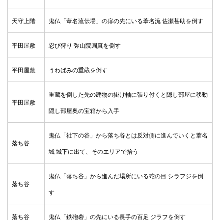
天守上階
鬼仏「葦名流伝場」の扉の先にいる葦名流 佐瀬甚助を倒す
平田屋敷
忍び狩り 弥山院圓真を倒す
平田屋敷
うわばみの重蔵を倒す
重蔵を倒した先の建物の掛け軸に張り付くと隠し部屋に移動
平田屋敷
隠し部屋奥の宝箱から入手
鬼仏「社下の谷」から落ち谷とは反対側に進んでいくと葦名
落ち谷
城 城下に出て、そのエリアで拾う
鬼仏「落ち谷」から進んだ場所にいる蛇の目 シラフジを倒
落ち谷
す
落ち谷
鬼仏「鉄砲砦」の先にいる長手の百足 ジラフを倒す