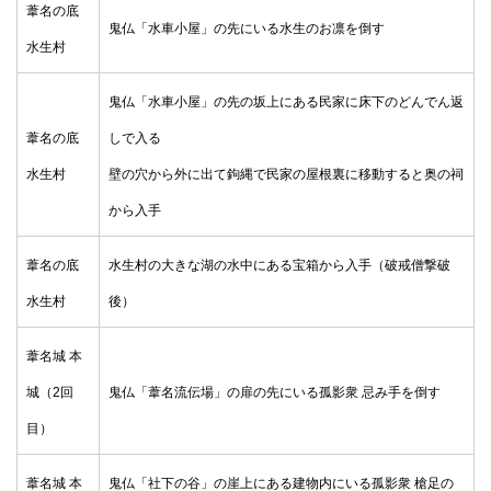
葦名の底
鬼仏「水車小屋」の先にいる水生のお凛を倒す
水生村
鬼仏「水車小屋」の先の坂上にある民家に床下のどんでん返
葦名の底
しで入る
水生村
壁の穴から外に出て鉤縄で民家の屋根裏に移動すると奥の祠
から入手
葦名の底
水生村の大きな湖の水中にある宝箱から入手（破戒僧撃破
水生村
後）
葦名城 本
城（2回
鬼仏「葦名流伝場」の扉の先にいる孤影衆 忌み手を倒す
目）
葦名城 本
鬼仏「社下の谷」の崖上にある建物内にいる孤影衆 槍足の