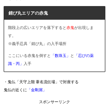
錆び丸エリアの赤鬼
階段上の広いエリアを落下すると
赤鬼
が出現しま
す。
※義手忍具「錆び丸」の入手場所
ここにいる赤鬼を倒すと
「数珠玉」
と
「忍びの薬
識・丙」
入手
・鬼仏「天守上階 葦名流伝場」で対座する
鬼仏の近くに
「金剛屑」
スポンサーリンク