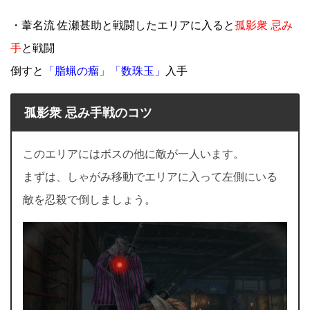
・葦名流 佐瀬甚助と戦闘したエリアに入ると
孤影衆 忌み
手
と戦闘
倒すと
「脂蝋の瘤」「数珠玉」
入手
孤影衆 忌み手戦のコツ
このエリアにはボスの他に敵が一人います。
まずは、しゃがみ移動でエリアに入って左側にいる
敵を忍殺で倒しましょう。