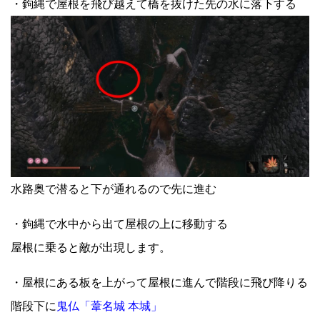
・鉤縄で屋根を飛び越えて橋を抜けた先の水に落下する
水路奥で潜ると下が通れるので先に進む
・鉤縄で水中から出て屋根の上に移動する
屋根に乗ると敵が出現します。
・屋根にある板を上がって屋根に進んで階段に飛び降りる
階段下に
鬼仏「葦名城 本城」