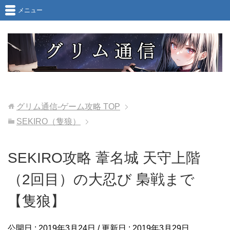
メニュー
グリム通信-ゲーム攻略
TOP
SEKIRO（隻狼）
SEKIRO攻略 葦名城 天守上階
（2回目）の大忍び 梟戦まで
【隻狼】
公開日 :
2019年3月24日
/ 更新日 :
2019年3月29日