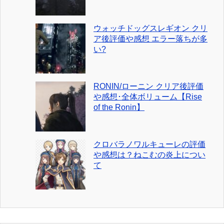
ウォッチドッグスレギオン クリ
ア後評価や感想 エラー落ちが多
い?
RONIN/ローニン クリア後評価
や感想･全体ボリューム【Rise
of the Ronin】
クロバラノワルキューレの評価
や感想は？ねこむの炎上につい
て