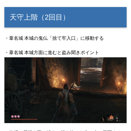
天守上階（2回目）
・葦名城 本城の鬼仏「捨て牢入口」に移動する
・葦名城 本城方面に進むと盗み聞きポイント