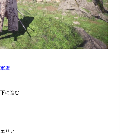
に
軍旗
段下に進む
のエリア