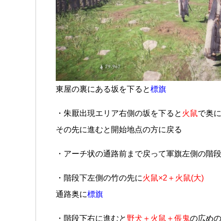
東屋の裏にある坂を下ると
標旗
・朱厭出現エリア右側の坂を下ると
火鼠
で奥
その先に進むと開始地点の方に戻る
・アーチ状の通路前まで戻って軍旗左側の階
・階段下左側の竹の先に
火鼠×2＋火鼠(大)
通路奥に
標旗
・階段下右に進むと
野犬＋火鼠＋倀鬼
の広め