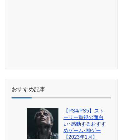
おすすめ記事
【PS4/PS5】スト
ーリー重視の面白
い･感動するおすす
めゲーム･神ゲー
【2023年1月】