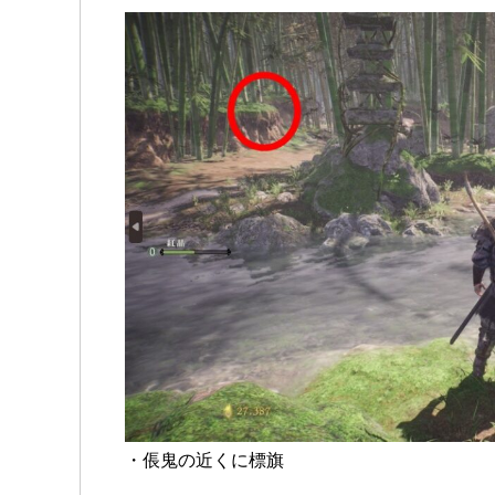
・倀鬼の近くに標旗