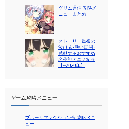
グリム通信 攻略メ
ニューまとめ
ストーリー重視の
泣ける･熱い展開･
感動するおすすめ
名作神アニメ紹介
【~2020年】
ゲーム攻略メニュー
ブルーリフレクション帝 攻略メニ
ュー