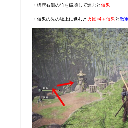
・標旗右側の竹を破壊して進むと
倀鬼
・倀鬼の先の坂上に進むと
火鼠×4＋倀鬼
と
敵