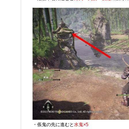
・倀鬼の先に進むと
水鬼×5