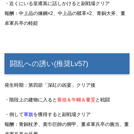
・近くにいる皇甫嵩に話しかけると副戦場クリア
報酬：中上品の煉鋼×2、中上品の鞣革×2、青銅大斧、董
卓軍兵卒の軽鎧
闘乱への誘い(推奨Lv57)
発生時期：第四節「深紅の凶宴」クリア後
・階段上の建物に入ると
黄祖＆牛輔＆董旻
と戦闘
・倒して
軍旗
を獲得すると副戦場クリア
報酬：青銅杖矛、黄巾巨帥の脚甲、董卓軍兵卒の腕当、董