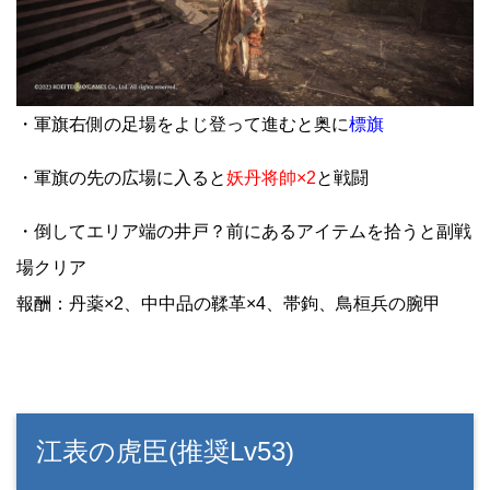
・軍旗右側の足場をよじ登って進むと奥に
標旗
・軍旗の先の広場に入ると
妖丹将帥×2
と戦闘
・倒してエリア端の井戸？前にあるアイテムを拾うと副戦
場クリア
報酬：丹薬×2、中中品の鞣革×4、帯鉤、鳥桓兵の腕甲
江表の虎臣(推奨Lv53)