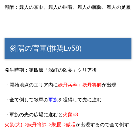
報酬：舞人の頭巾、舞人の胴着、舞人の腕飾、舞人の足履
斜陽の官軍(推奨Lv58)
発生時期：第四節「深紅の凶宴」クリア後
・開始地点のエリア内に
妖丹兵卒＋妖丹将帥
が出現
・全て倒して敵軍の
軍旗
を獲得して先に進む
・軍旗の先の広場に進むと
火鼠×3
火鼠(大)⇒妖丹将帥⇒朱厭⇒傲咽
が出現するので全て倒す