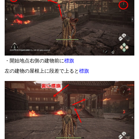
・開始地点右側の建物前に
標旗
左の建物の屋根上に段差で上ると
標旗