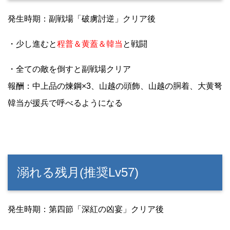
発生時期：副戦場「破虜討逆」クリア後
・少し進むと
程普＆黄蓋＆韓当
と戦闘
・全ての敵を倒すと副戦場クリア
報酬：中上品の煉鋼×3、山越の頭飾、山越の胴着、大黄弩
韓当が援兵で呼べるようになる
溺れる残月(推奨Lv57)
発生時期：第四節「深紅の凶宴」クリア後