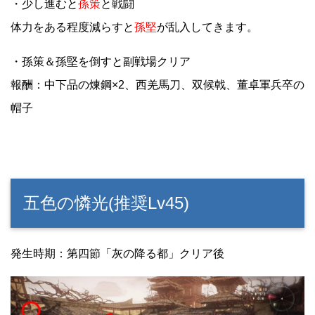
・少し進むと
孫策
と戦闘
体力をある程度減らすと
孫堅
が乱入してきます。
・孫策＆孫堅を倒すと副戦場クリア
報酬：中下品の煉鋼×2、西羌馬刀、双候戟、董卓軍兵卒の
帽子
五色の憐光(推奨Lv45)
発生時期：第四節「灰の降る都」クリア後