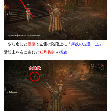
・少し進むと
倀鬼
で左側の階段上に
「舞妓の走書・上」
階段上を右に進むと
妖丹将帥
＋
標旗