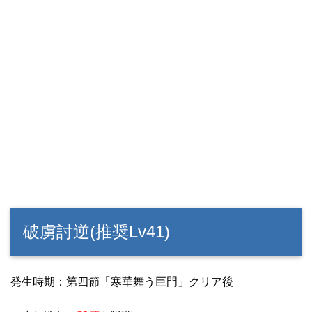
破虜討逆(推奨Lv41)
発生時期：第四節「寒華舞う巨門」クリア後