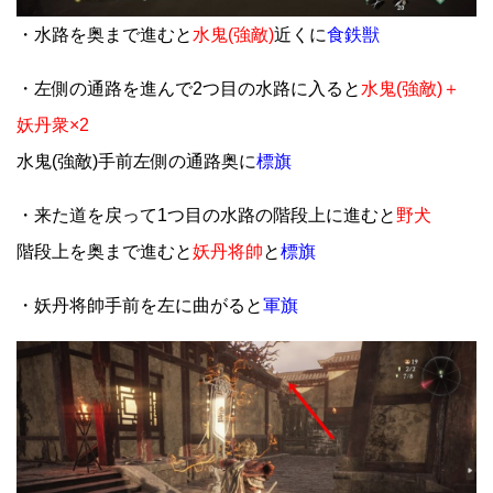
・水路を奥まで進むと
水鬼(強敵)
近くに
食鉄獣
・左側の通路を進んで2つ目の水路に入ると
水鬼(強敵)＋
妖丹衆×2
水鬼(強敵)手前左側の通路奥に
標旗
・来た道を戻って1つ目の水路の階段上に進むと
野犬
階段上を奥まで進むと
妖丹将帥
と
標旗
・妖丹将帥手前を左に曲がると
軍旗