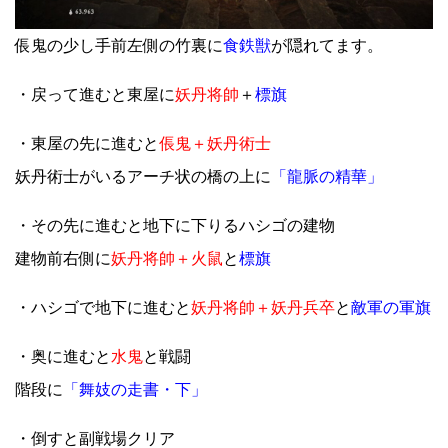
倀鬼の少し手前左側の竹裏に
食鉄獣
が隠れてます。
・戻って進むと東屋に
妖丹将帥
＋
標旗
・東屋の先に進むと
倀鬼＋妖丹術士
妖丹術士がいるアーチ状の橋の上に
「龍脈の精華」
・その先に進むと地下に下りるハシゴの建物
建物前右側に
妖丹将帥＋火鼠
と
標旗
・ハシゴで地下に進むと
妖丹将帥＋妖丹兵卒
と
敵軍の軍旗
・奥に進むと
水鬼
と戦闘
階段に
「舞妓の走書・下」
・倒すと副戦場クリア