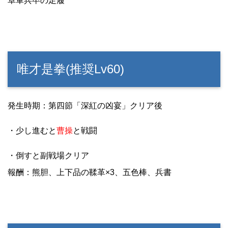
卓軍兵卒の足履
唯才是拳(推奨Lv60)
発生時期：第四節「深紅の凶宴」クリア後
・少し進むと
曹操
と戦闘
・倒すと副戦場クリア
報酬：熊胆、上下品の鞣革×3、五色棒、兵書