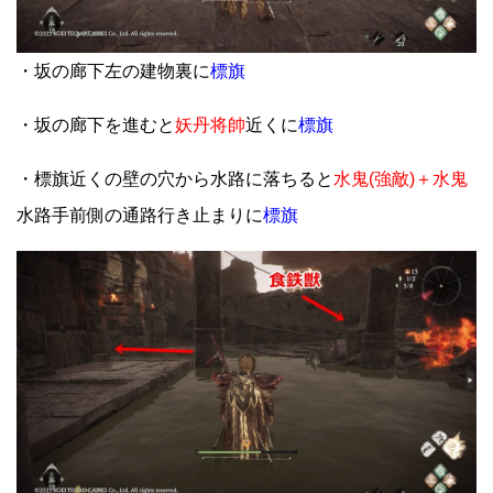
・坂の廊下左の建物裏に
標旗
・坂の廊下を進むと
妖丹将帥
近くに
標旗
・標旗近くの壁の穴から水路に落ちると
水鬼(強敵)＋水鬼
水路手前側の通路行き止まりに
標旗