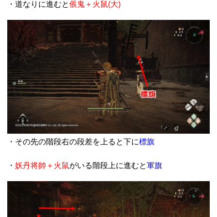
・道なりに進むと
倀鬼＋火鼠(大)
・その先の階段右の段差を上ると下に
標旗
・
妖丹将帥＋火鼠
がいる階段上に進むと
軍旗