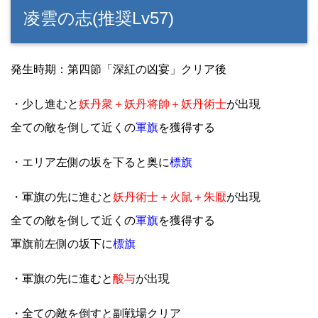
凌雲の志(推奨Lv57)
発生時期：第四節「深紅の凶宴」クリア後
・少し進むと
妖丹衆＋妖丹将帥＋妖丹術士
が出現
全ての敵を倒して近くの
軍旗
を獲得する
・エリア左側の坂を下ると奥に
標旗
・軍旗の先に進むと
妖丹術士＋火鼠＋朱厭
が出現
全ての敵を倒して近くの
軍旗
を獲得する
軍旗前左側の坂下に
標旗
・軍旗の先に進むと
酸与
が出現
・全ての敵を倒すと副戦場クリア