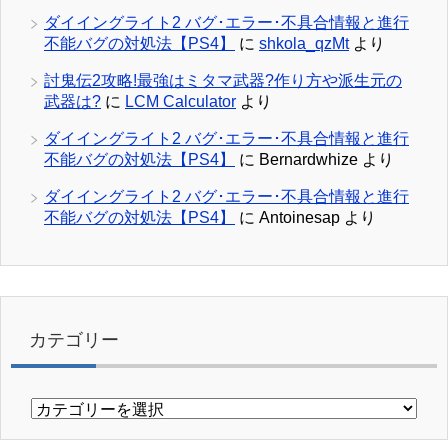
ダイイングライト2 バグ･エラー･不具合情報と進行
不能バグの対処法【PS4】
に
shkola_qzMt
より
討鬼伝2攻略!最強はミタマ武器?作り方や派生元の
武器は?
に
LCM Calculator
より
ダイイングライト2 バグ･エラー･不具合情報と進行
不能バグの対処法【PS4】
に
Bernardwhize
より
ダイイングライト2 バグ･エラー･不具合情報と進行
不能バグの対処法【PS4】
に
Antoinesap
より
カテゴリー
カ
テ