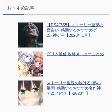
おすすめ記事
【PS4/PS5】ストーリー重視の
面白い･感動するおすすめゲー
ム･神ゲー【2023年1月】
グリム通信 攻略メニューまとめ
ストーリー重視の泣ける･熱い
展開･感動するおすすめ名作神
アニメ紹介【~2020年】