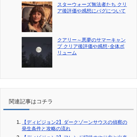
スターウォーズ無法者たち クリ
ア後評価や感想にバグについて
クアリー～悪夢のサマーキャン
プ クリア後評価や感想･全体ボ
リューム
関連記事はコチラ
【ディビジョン2】ダークゾーンサウスの偵察の
発生条件と攻略の流れ