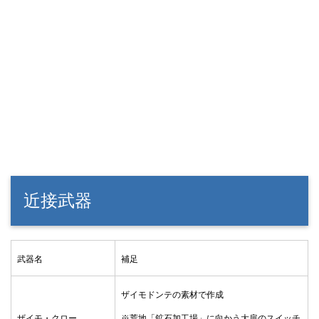
近接武器
武器名
補足
ザイモドンテの素材で作成
ザイモ・クロー
※荒地「鉱石加工場」に向かう大扉のスイッチ