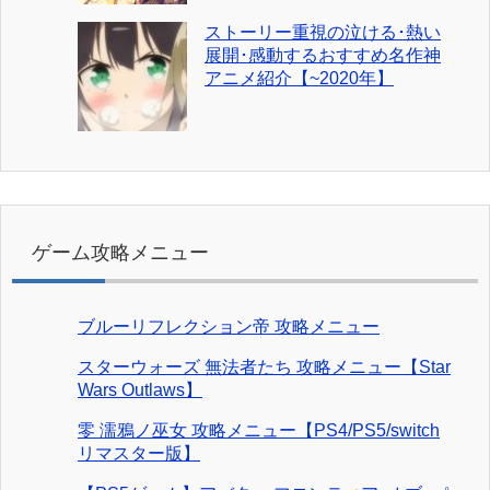
ストーリー重視の泣ける･熱い
展開･感動するおすすめ名作神
アニメ紹介【~2020年】
ゲーム攻略メニュー
ブルーリフレクション帝 攻略メニュー
スターウォーズ 無法者たち 攻略メニュー【Star
Wars Outlaws】
零 濡鴉ノ巫女 攻略メニュー【PS4/PS5/switch
リマスター版】